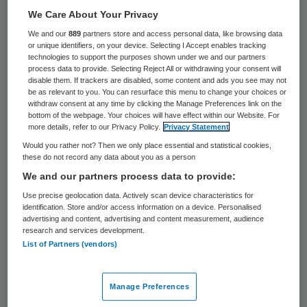
39 keer gelezen
We Care About Your Privacy
We and our
889
partners store and access personal data, like browsing data
De Autoriteit Persoonsgegevens gaat geen
or unique identifiers, on your device. Selecting I Accept enables tracking
technologies to support the purposes shown under we and our partners
extra onderzoek doen naar mogelijke
process data to provide. Selecting Reject All or withdrawing your consent will
overtredingen bij de opslag van medische
disable them. If trackers are disabled, some content and ads you see may not
be as relevant to you. You can resurface this menu to change your choices or
gegevens op een cloudplatform door het
withdraw consent at any time by clicking the Manage Preferences link on the
bottom of the webpage. Your choices will have effect within our Website. For
bedrijf Medical Research Data Management
more details, refer to our Privacy Policy.
Privacy Statement
(MRDM). De toezichthouder meldde
Would you rather not? Then we only place essential and statistical cookies,
these do not record any data about you as a person
maandag dat MRDM zich bij de opslag van
We and our partners process data to provide:
persoonsgegevens die afkomstig zijn van
Use precise geolocation data. Actively scan device characteristics for
Nederlandse ziekenhuizen aan de
identification. Store and/or access information on a device. Personalised
advertising and content, advertising and content measurement, audience
privacywet houdt.
research and services development.
List of Partners (vendors)
Het AD meldde in maart dit jaar dat
patiëntgegevens van honderdduizenden
Manage Preferences
Nederlanders in stilte waren verplaatst