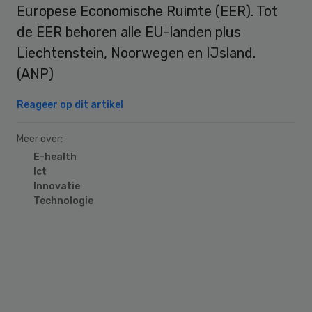
Europese Economische Ruimte (EER). Tot
de EER behoren alle EU-landen plus
Liechtenstein, Noorwegen en IJsland.
(ANP)
Reageer op dit artikel
Meer over:
E-health
Ict
Innovatie
Technologie
Primary
Sidebar