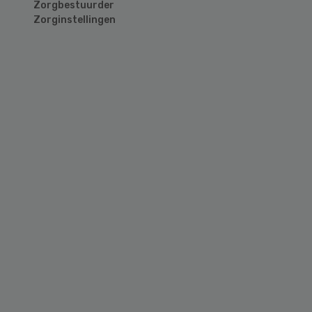
Zorgbestuurder
Zorginstellingen
Primary
Sidebar