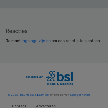
Reader
Reacties
Interactions
Je moet
ingelogd zijn op
om een reactie te plaatsen.
© 2026 | BSL Media & Learning
, onderdeel van
Springer Nature
Contact
Adverteren