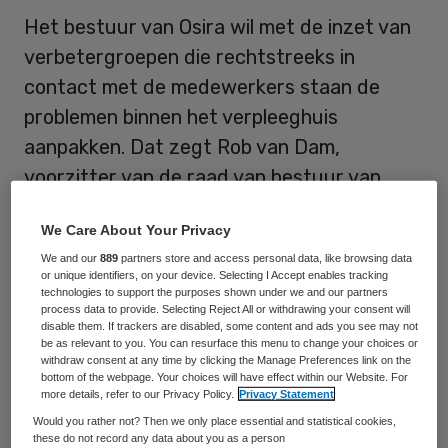
Het bestuur van Osira wil met de inzet van
verbetergroepen die rechtstreeks in
contact met de medewerkers staan de
problemen binnen het verpleeghuis
aanpakken. Dat zegt Rob van Dam,
voorzitter van de raad van bestuur van
Osira Amstelring in Amsterdam.
We Care About Your Privacy
We and our
889
partners store and access personal data, like browsing data
Noodklok
or unique identifiers, on your device. Selecting I Accept enables tracking
technologies to support the purposes shown under we and our partners
process data to provide. Selecting Reject All or withdrawing your consent will
Van Dam reageert hiermee op de actie van
disable them. If trackers are disabled, some content and ads you see may not
be as relevant to you. You can resurface this menu to change your choices or
medewerkers afgelopen maandag. Zij
withdraw consent at any time by clicking the Manage Preferences link on the
luidden de
noodklok
omdat zij naar eigen
bottom of the webpage. Your choices will have effect within our Website. For
more details, refer to our Privacy Policy.
Privacy Statement
zeggen door personeeltekort geen goede
Would you rather not? Then we only place essential and statistical cookies,
zorg kunnen verlenen. In het dagboek ‘een
these do not record any data about you as a person