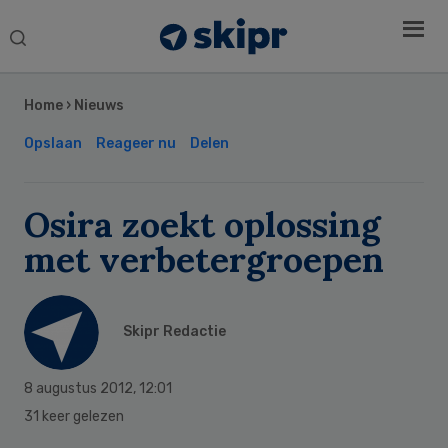
Search
this
Secondary
website
Sidebar
Home
›
Nieuws
Opslaan
Reageer nu
Delen
Osira zoekt oplossing
met verbetergroepen
Skipr Redactie
8 augustus 2012
,
12:01
31 keer gelezen