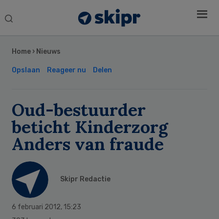
Search
this
Secondary
website
Sidebar
Home
›
Nieuws
Opslaan
Reageer nu
Delen
Oud-bestuurder
beticht Kinderzorg
Anders van fraude
Skipr Redactie
6 februari 2012
,
15:23