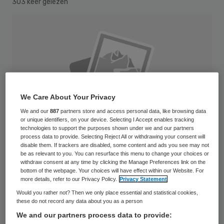
303 keer gelezen
We Care About Your Privacy
We and our
887
partners store and access personal data, like browsing data
or unique identifiers, on your device. Selecting I Accept enables tracking
technologies to support the purposes shown under we and our partners
process data to provide. Selecting Reject All or withdrawing your consent will
disable them. If trackers are disabled, some content and ads you see may not
be as relevant to you. You can resurface this menu to change your choices or
withdraw consent at any time by clicking the Manage Preferences link on the
bottom of the webpage. Your choices will have effect within our Website. For
more details, refer to our Privacy Policy.
Privacy Statement
De eigenaren van kleinschalig zorgbedrijf
Would you rather not? Then we only place essential and statistical cookies,
Kinder Zorg Anders (KZA) in het Brabantse
these do not record any data about you as a person
Steenbergen hebben voor duizenden euro’s
We and our partners process data to provide: