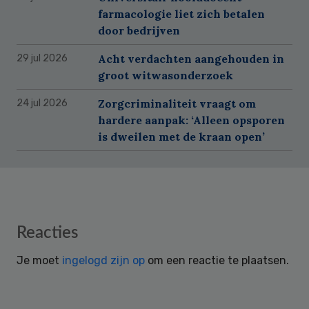
farmacologie liet zich betalen
door bedrijven
Acht verdachten aangehouden in
29 jul 2026
groot witwasonderzoek
Zorgcriminaliteit vraagt om
24 jul 2026
hardere aanpak: ‘Alleen opsporen
is dweilen met de kraan open’
Reader
Reacties
Interactions
Je moet
ingelogd zijn op
om een reactie te plaatsen.