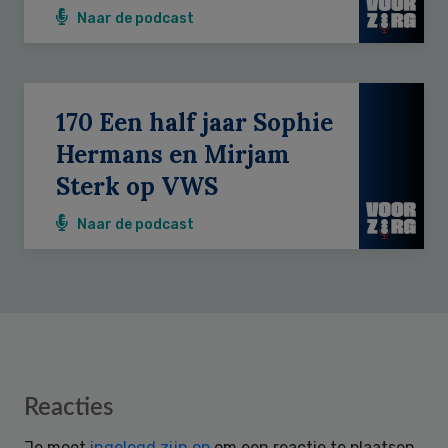
Naar de podcast
170 Een half jaar Sophie
Hermans en Mirjam
Sterk op VWS
Naar de podcast
Reader
Reacties
Interactions
Je moet
ingelogd zijn op
om een reactie te plaatsen.