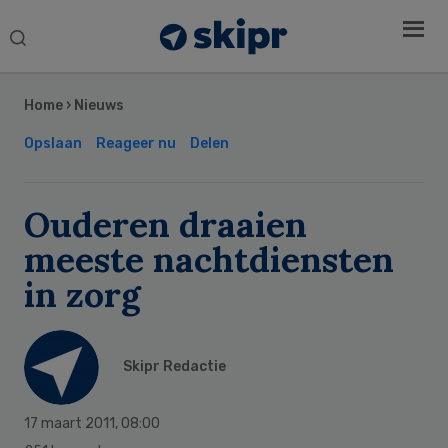
Search
this
Secondary
website
Sidebar
Home
›
Nieuws
Opslaan
Reageer nu
Delen
Ouderen draaien
meeste nachtdiensten
in zorg
Skipr Redactie
17 maart 2011
,
08:00