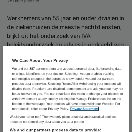
251 keer gelezen
Werknemers van 55 jaar en ouder draaien in
de ziekenhuizen de meeste nachtdiensten,
blijkt uit het onderzoek van IVA
beleidsonderzoek en advies in opdracht van
opdracht van de sociale partners.
We Care About Your Privacy
We and our
887
partners store and access personal data, like browsing data
Opmerkelijk
or unique identifiers, on your device. Selecting I Accept enables tracking
technologies to support the purposes shown under we and our partners
process data to provide. Selecting Reject All or withdrawing your consent will
Vakbond Abvakabo FNV noemt de
disable them. If trackers are disabled, some content and ads you see may not
be as relevant to you. You can resurface this menu to change your choices or
uitkomsten
opmerkelijk
. Werkgevers hebben
withdraw consent at any time by clicking the Manage Preferences link on the
bottom of the webpage. Your choices will have effect within our Website. For
altijd beweerd dat meer oudere
more details, refer to our Privacy Policy.
Privacy Statement
werknemers nachtdiensten moeten draaien
Would you rather not? Then we only place essential and statistical cookies,
om een tekort aan personeel in de nachten
these do not record any data about you as a person
We and our partners process data to provide:
te voorkomen. Om een dergelijk tekort voor