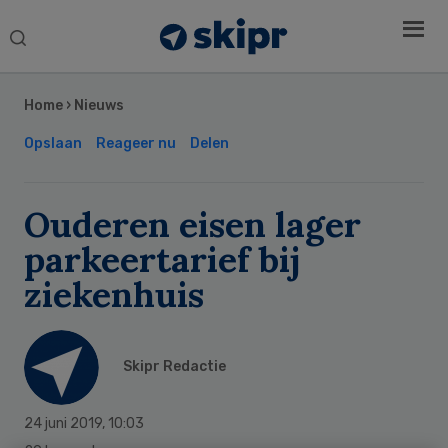
Search
this
Secondary
website
Sidebar
Home
›
Nieuws
Opslaan
Reageer nu
Delen
Ouderen eisen lager
parkeertarief bij
ziekenhuis
Skipr Redactie
24 juni 2019
,
10:03