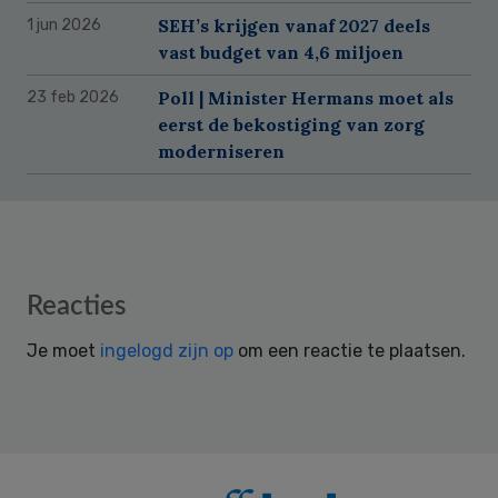
SEH’s krijgen vanaf 2027 deels
1 jun 2026
vast budget van 4,6 miljoen
Poll | Minister Hermans moet als
23 feb 2026
eerst de bekostiging van zorg
moderniseren
Reader
Reacties
Interactions
Je moet
ingelogd zijn op
om een reactie te plaatsen.