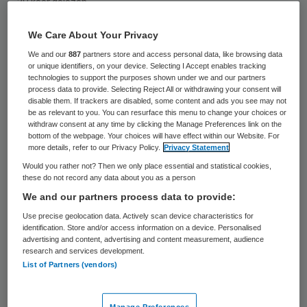
29 keer gelezen
We Care About Your Privacy
Parkeren bij ziekenhuizen kost patiënten,
We and our
887
partners store and access personal data, like browsing data
begeleiders en bezoekers veel geld. Daar
or unique identifiers, on your device. Selecting I Accept enables tracking
technologies to support the purposes shown under we and our partners
moet een einde aan komen, vindt
process data to provide. Selecting Reject All or withdrawing your consent will
seniorenorganisatie KBO-PCOB. De
disable them. If trackers are disabled, some content and ads you see may not
be as relevant to you. You can resurface this menu to change your choices or
belangengroep biedt dinsdag een petitie
withdraw consent at any time by clicking the Manage Preferences link on the
bottom of the webpage. Your choices will have effect within our Website. For
aan aan de Tweede Kamer in de hoop de
more details, refer to our Privacy Policy.
Privacy Statement
parkeertarieven omlaag te krijgen.
Would you rather not? Then we only place essential and statistical cookies,
these do not record any data about you as a person
We and our partners process data to provide:
Veel ouderen die regelmatig of langdurig in
Use precise geolocation data. Actively scan device characteristics for
het ziekenhuis verblijven voelen zich een
identification. Store and/or access information on a device. Personalised
melkkoe door de hoge parkeertarieven, die
advertising and content, advertising and content measurement, audience
research and services development.
kunnen oplopen tot 4 euro per uur. Volgens
List of Partners (vendors)
KBO-PCOB weerhoudt dat sommigen er
zelfs van om naar het ziekenhuis te gaan.
Manage Preferences