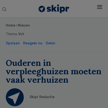
Search
this
Secondary
website
Sidebar
Home
›
Nieuws
Thema:
Vvt
Opslaan
Reageer nu
Delen
Ouderen in
verpleeghuizen moeten
vaak verhuizen
Skipr Redactie