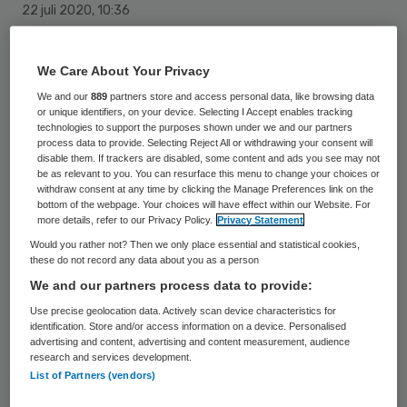
22 juli 2020
,
10:36
1887 keer gelezen
We Care About Your Privacy
Ouderen die in verzorgings- of
We and our
889
partners store and access personal data, like browsing data
verpleeghuizen wonen moeten steeds
or unique identifiers, on your device. Selecting I Accept enables tracking
vaker verhuizen, al dan niet vrijwillig.
technologies to support the purposes shown under we and our partners
process data to provide. Selecting Reject All or withdrawing your consent will
Volgens de Universiteit Maastricht komt dit
disable them. If trackers are disabled, some content and ads you see may not
be as relevant to you. You can resurface this menu to change your choices or
vaak doordat gebouwen verouderd zijn en
withdraw consent at any time by clicking the Manage Preferences link on the
bottom of the webpage. Your choices will have effect within our Website. For
niet meer aan de eisen voldoen. Voor deze
more details, refer to our Privacy Policy.
Privacy Statement
kwetsbare bewoners zijn de gedwongen
Would you rather not? Then we only place essential and statistical cookies,
these do not record any data about you as a person
verhuizingen “enorm ingrijpend”, stelt de
We and our partners process data to provide:
universiteit. De wetenschappers zijn een
Use precise geolocation data. Actively scan device characteristics for
onderzoek begonnen naar de problemen
identification. Store and/or access information on a device. Personalised
advertising and content, advertising and content measurement, audience
waar deze groep mee te maken krijgt.
research and services development.
List of Partners (vendors)