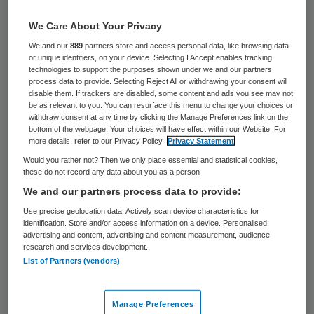
75 keer gelezen
We Care About Your Privacy
Kwetsbare ouderen van wie het ziektebeeld
We and our
889
partners store and access personal data, like browsing data
or unique identifiers, on your device. Selecting I Accept enables tracking
niet helder is, liggen soms weken onterecht
technologies to support the purposes shown under we and our partners
process data to provide. Selecting Reject All or withdrawing your consent will
in een ziekenhuisbed. Er zijn te weinig
disable them. If trackers are disabled, some content and ads you see may not
plekken waar zij tijdelijk kunnen herstellen
be as relevant to you. You can resurface this menu to change your choices or
withdraw consent at any time by clicking the Manage Preferences link on the
van hun cognitieve problemen. Dit zeggen
bottom of the webpage. Your choices will have effect within our Website. For
more details, refer to our Privacy Policy.
Privacy Statement
artsen, zorgbestuurders en
Would you rather not? Then we only place essential and statistical cookies,
zorgverzekeraars tegen de Volkskrant.
these do not record any data about you as a person
We and our partners process data to provide:
Voor de grootschalige veranderingen in de
Use precise geolocation data. Actively scan device characteristics for
ouderenzorg van 2015 konden ouderen
identification. Store and/or access information on a device. Personalised
advertising and content, advertising and content measurement, audience
tijdelijk in een verpleeghuis worden
research and services development.
List of Partners (vendors)
opgenomen om te herstellen. Dat kan niet
meer. Naar schatting liggen jaarlijks
Manage Preferences
honderden patiënten onterecht weken in