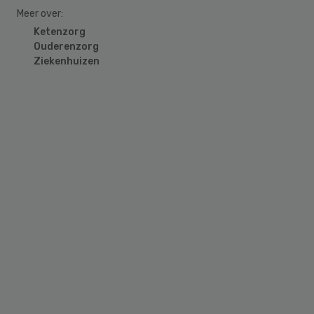
Meer over:
Ketenzorg
Ouderenzorg
Ziekenhuizen
Primary
Sidebar