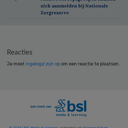
zich aanmelden bij Nationale
Zorgreserve
Reader
Reacties
Interactions
Je moet
ingelogd zijn op
om een reactie te plaatsen.
© 2026 | BSL Media & Learning
, onderdeel van
Springer Nature