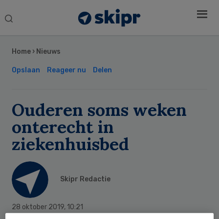
Search
this
Secondary
website
Sidebar
Home
›
Nieuws
Opslaan
Reageer nu
Delen
Ouderen soms weken
onterecht in
ziekenhuisbed
Skipr Redactie
28 oktober 2019
,
10:21