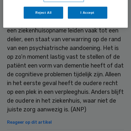
het ziekenhuis.
Reject All
I Accept
De lichamelijke problemen en de stress van
een ziekenhuisopname leiden vaak tot een
delier, een staat van verwarring op de rand
van een psychiatrische aandoening. Het is
op zo’n moment lastig vast te stellen of de
patiënt een vorm van dementie heeft of dat
de cognitieve problemen tijdelijk zijn. Alleen
in het eerste geval heeft de oudere recht
op een plek in een verpleeghuis. Anders blijft
de oudere in het ziekenhuis, waar niet de
juiste zorg aanwezig is. (ANP)
Reageer op dit artikel