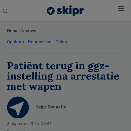
Search
this
Secondary
website
Sidebar
Home
›
Nieuws
Opslaan
Reageer nu
Delen
Patiënt terug in ggz-
instelling na arrestatie
met wapen
Skipr Redactie
3 augustus 2015
,
09:41