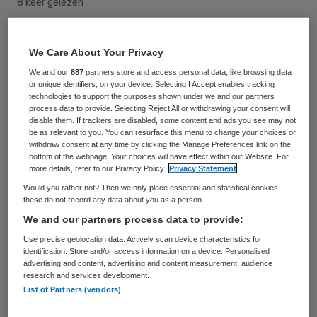
8 keer gelezen
Een man die was ontsnapt uit een gesloten
We Care About Your Privacy
ggz-instelling in Vught, is daar inmiddels
We and our
887
partners store and access personal data, like browsing data
weer terug. Hij werd zondag door de politie
or unique identifiers, on your device. Selecting I Accept enables tracking
technologies to support the purposes shown under we and our partners
in Nijmegen opgepakt met een vuurwapen.
process data to provide. Selecting Reject All or withdrawing your consent will
disable them. If trackers are disabled, some content and ads you see may not
Wat hij daarmee van plan was, onderzoekt
be as relevant to you. You can resurface this menu to change your choices or
withdraw consent at any time by clicking the Manage Preferences link on the
de politie nog, zei een woordvoerder
bottom of the webpage. Your choices will have effect within our Website. For
maandag.
more details, refer to our Privacy Policy.
Privacy Statement
Would you rather not? Then we only place essential and statistical cookies,
these do not record any data about you as a person
“We kregen donderdag de melding dat hij
We and our partners process data to provide:
was ontsnapt”, aldus de zegsman. “Toen
Use precise geolocation data. Actively scan device characteristics for
zijn we direct een onderzoek begonnen.
identification. Store and/or access information on a device. Personalised
advertising and content, advertising and content measurement, audience
Gelukkig hebben de collega’s in Nijmegen
research and services development.
hem gevonden en is hij nu weer in Vught.”
List of Partners (vendors)