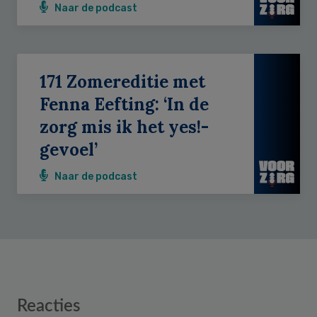
Naar de podcast
171 Zomereditie met
Fenna Eefting: ‘In de
zorg mis ik het yes!-
gevoel’
Naar de podcast
Reader
Reacties