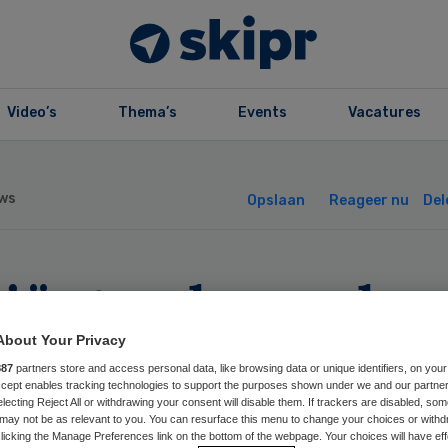
Video’s
Thema’s
Events
Vacatures
ws
Opslaan
Reageer nu
Del
tiënt vaker geho
 calamiteiten
About Your Privacy
887
partners store and access personal data, like browsing data or unique identifiers, on your
Accept enables tracking technologies to support the purposes shown under we and our partne
electing Reject All or withdrawing your consent will disable them. If trackers are disabled, so
may not be as relevant to you. You can resurface this menu to change your choices or withd
licking the Manage Preferences link on the bottom of the webpage. Your choices will have eff