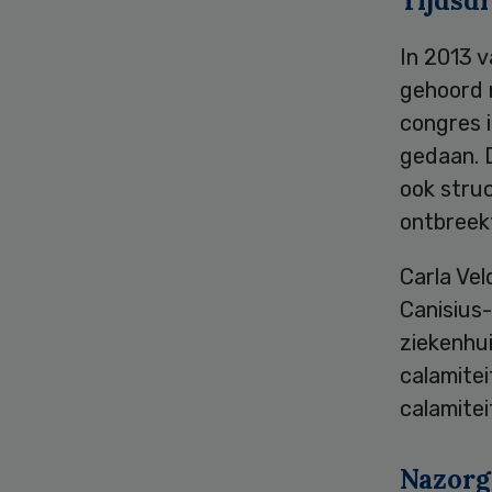
Tijdsd
In 2013 
gehoord 
congres 
gedaan. D
ook struc
ontbreek
Carla Vel
Canisius-
ziekenhu
calamitei
calamitei
Nazorg