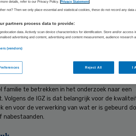
Skipr Redactie
2 mei 2016
,
13:09
40 keer gelezen
more details, refer to our Privacy Policy.
Privacy Statement
her not? Then we only place essential and statistical cookies, these do not record any data
r partners process data to provide:
iteiten luisteren ziekenhuizen steeds vaker naar 
eolocation data. Actively scan device characteristics for identification. Store and/or access 
Dat blijkt uit de rapportages die de Inspectie voor
onalised advertising and content, advertising and content measurement, audience research 
.
dszorg (IGZ) ontvangt. In 2015 gebeurde dat al bi
ners (vendors)
jf calamiteitenonderzoeken, zo maakte de inspect
bekend.
references
Reject All
I 
3 riep de
inspectie
zorgaanbieders op om de patië
 familie te betrekken in het onderzoek naar een
t. Volgens de IGZ is dat belangrijk voor de kwalitei
k en voor de verwerking van wat er is gebeurd d
of nabestaanden.