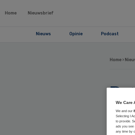
Home
Nieuwsbrief
Nieuws
Opinie
Podcast
Home
›
Nieu
Pa
bij
We Care 
We and our
Selecting I 
to provide. S
ads you see 
any time by c