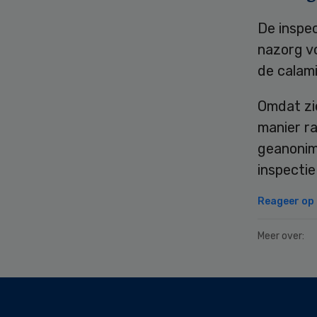
De inspe
nazorg vo
de calam
Omdat zi
manier r
geanonim
inspectie
Reageer op d
Meer over:
Secondary
Sidebar