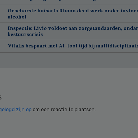
Geschorste huisarts Rhoon deed werk onder invloe
alcohol
Inspectie: Livio voldoet aan zorgstandaarden, onda
bestuurscrisis
Vitalis bespaart met AI-tool tijd bij multidisciplinai
s
gelogd zijn op
om een reactie te plaatsen.