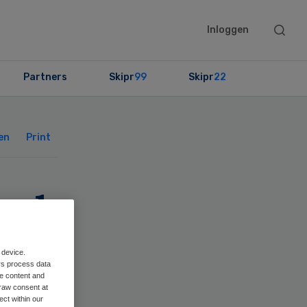
Searc
Inloggen
this
websit
Partners
Skipr
99
Skipr
22
Primary
Sidebar
en
Print
ord
 device.
rs process data
me content and
raw consent at
ect within our