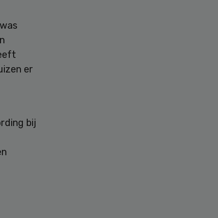
 was
en
eeft
uizen er
rding bij
en