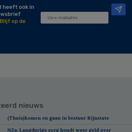
l heeft ook in
uwsbrief
Blijf op de
teerd nieuws
(Thuis)komen en gaan in bestuur Rijnstate
NZa: Langdurige zorg houdt weer geld over