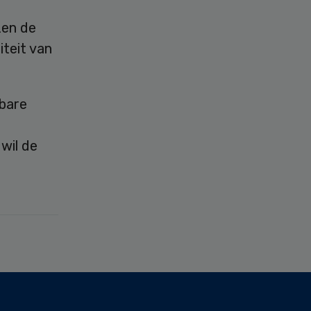
zen de
iteit van
kbare
wil de