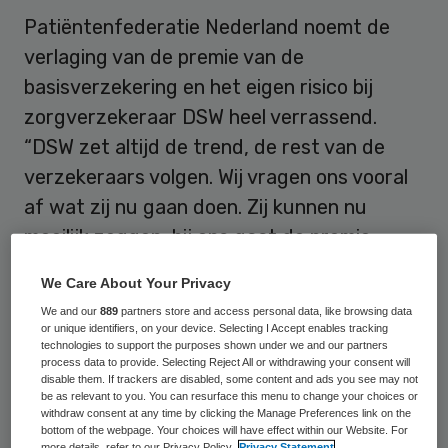
Patiëntenfederatie Nederland noemt de
verlaging van de premie van de
basisverzekering en het eigen risico bij
zorgverzekeraar DSW heel verrassend.
“DSW zet altijd de trend, de rest van de
verzekeraars volgen. Wij vragen ons vooral
af wat zij nu gaan doen. Zij kunnen nu
moeilijk zeggen, bij ons gaat de premie
omhoog”, stelt Thom Meens van de
We Care About Your Privacy
patiëntenorganisatie.
We and our
889
partners store and access personal data, like browsing data
or unique identifiers, on your device. Selecting I Accept enables tracking
Hij wijst erop dat DSW-topman Chris Oomen
technologies to support the purposes shown under we and our partners
process data to provide. Selecting Reject All or withdrawing your consent will
dik een maand geleden nog zei dat
disable them. If trackers are disabled, some content and ads you see may not
be as relevant to you. You can resurface this menu to change your choices or
verzekerden rekening moeten houden met
withdraw consent at any time by clicking the Manage Preferences link on the
bottom of the webpage. Your choices will have effect within our Website. For
een hogere zorgpremie volgend jaar. Dat
more details, refer to our Privacy Policy.
Privacy Statement