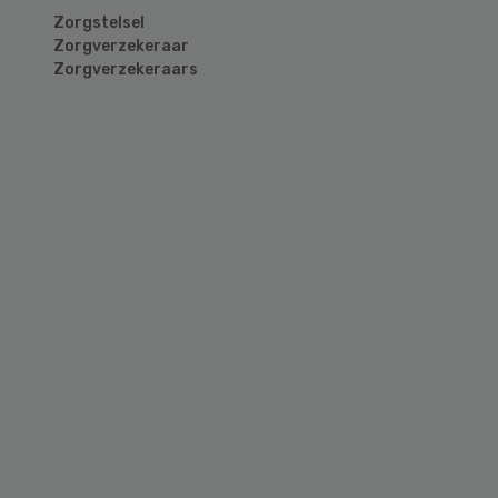
Zorgstelsel
Zorgverzekeraar
Zorgverzekeraars
Primary
Sidebar