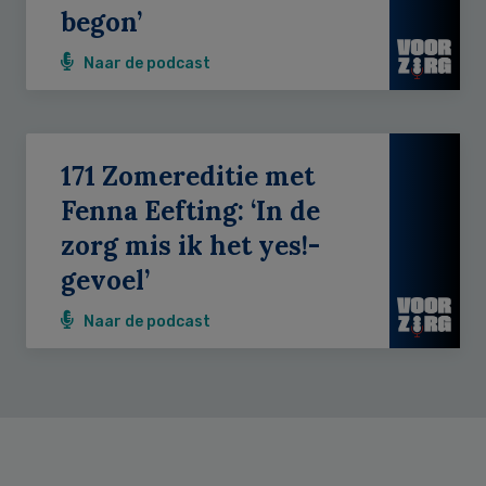
begon’
Naar de podcast
171 Zomereditie met
Fenna Eefting: ‘In de
zorg mis ik het yes!-
gevoel’
Naar de podcast