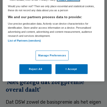
kwam door een onverwachte tegenvaller
Would you rather not? Then we only place essential and statistical cookies,
these do not record any data about you as a person
van 400 miljoen euro, waardoor de premie
We and our partners process data to provide:
gemiddeld met 30 euro per jaar omhoog
Use precise geolocation data. Actively scan device characteristics for
zou gaan.
identification. Store and/or access information on a device. Personalised
advertising and content, advertising and content measurement, audience
research and services development.
De Patiëntenfederatie is ook benieuwd hoe
List of Partners (vendors)
DSW de lagere zorgpremie gaat betalen.
“Doen ze dit uit eigen zak? Wij zijn vooral
Manage Preferences
benieuwd hoe de andere zorgverzekeraars
dit gaan oplossen”, aldus Meens.
Reject All
I Accept
‘Niet gezegd dat zorgpremie
overal daalt’
Dat DSW zowel de basispremie als het eigen