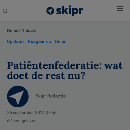
Search
this
Secondary
website
Sidebar
Home
›
Nieuws
Opslaan
Reageer nu
Delen
Patiëntenfederatie: wat
doet de rest nu?
Skipr Redactie
26 september 2017
,
07:36
67 keer gelezen