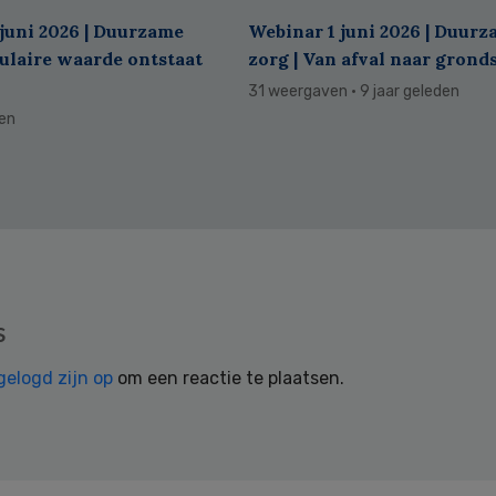
juni 2026 | Duurzame
Webinar 1 juni 2026 | Duur
culaire waarde ontstaat
zorg | Van afval naar grond
31 weergaven
· 9 jaar geleden
den
s
gelogd zijn op
om een reactie te plaatsen.