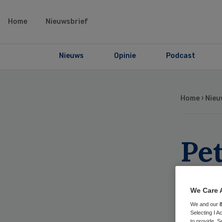
Home
Nieuwsbrief
Nieuws
Opinie
Podcast
Home
›
Nieu
Pet
vra
We Care 
4.
We and our
Selecting I 
to provide. S