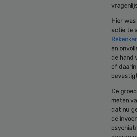
vragenlij
Hier was 
actie te 
Rekenka
en onvoll
de hand 
of daari
bevestigt
De groep 
meten van
dat nu ge
de invoer
psychiat