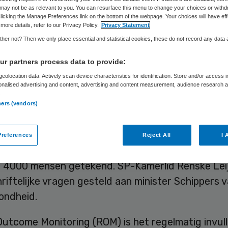
dertekend
may not be as relevant to you. You can resurface this menu to change your choices or withd
licking the Manage Preferences link on the bottom of the webpage. Your choices will have eff
more details, refer to our Privacy Policy.
Privacy Statement
her not? Then we only place essential and statistical cookies, these do not record any data
Samira Ahli
9 februari 2017
,
12:36
18 keer gelezen
r partners process data to provide:
eolocation data. Actively scan device characteristics for identification. Store and/or access 
onalised advertising and content, advertising and content measurement, audience research 
.
et van patiënten, psychiaters, verpleegkundigen 
ners (vendors)
en tegen de verplichting om allerlei gegevens va
n aan de stichting Benchmark GGZ te leveren kom
references
Reject All
I 
 petitie ‘Stop ROM als benchmark’ is in drie dagen
 4000 mensen getekend. SP-Kamerlid Renske Lei
riftelijke vragen gesteld aan minister Schippers 
ondheid.
Outcome Monitoring (ROM) is het regelmatig invul