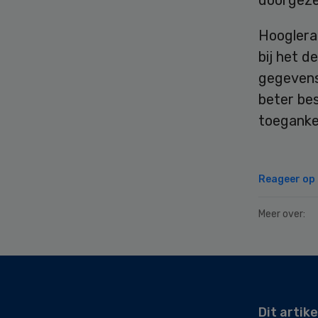
doorgeze
Hoogleraa
bij het d
gegevens 
beter be
toegankel
Reageer op d
Meer over:
Secondary
Sidebar
Dit artike