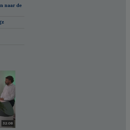
n naar de
gz
32:08