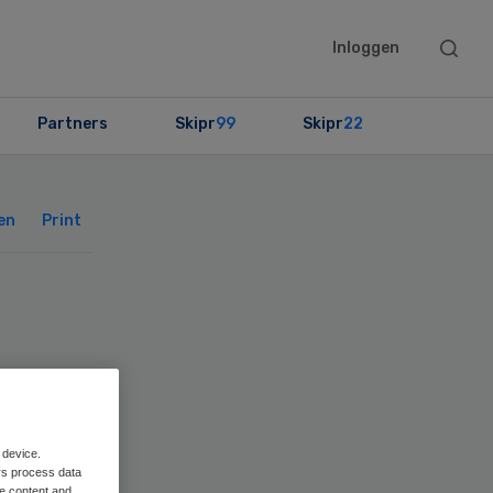
Searc
Inloggen
this
websit
Partners
Skipr
99
Skipr
22
Primary
Sidebar
en
Print
uim
 device.
rs process data
me content and