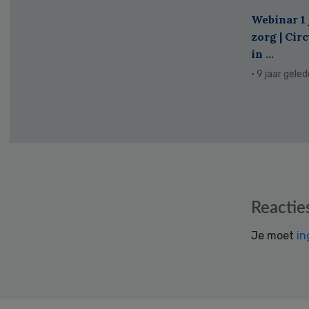
Webinar 1 
zorg | Cir
in ...
· 9 jaar gele
Reader
Reactie
Interactions
Je moet
in