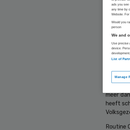
on
ads you see 
any time by c
Website. For 
Would you rat
person
We and ou
Use precise g
device. Pers
development
Het verz
List of Part
psycholog
patiënte
Manage P
stoom. De
meer dan
heeft sch
Volksgez
Routine 