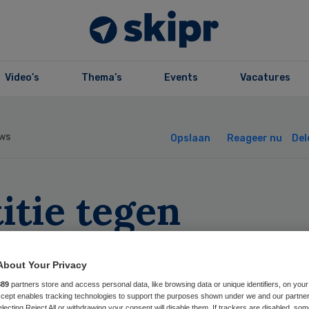
Video’s
Thema’s
Events
Vacatures
ws
Opslaan
Reageer nu
Del
itie tegen
genlijsten ggz r
About Your Privacy
000 keer
889
partners store and access personal data, like browsing data or unique identifiers, on your
Accept enables tracking technologies to support the purposes shown under we and our partne
electing Reject All or withdrawing your consent will disable them. If trackers are disabled, so