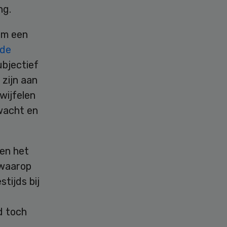
ng.
om een
 de
bjectief
 zijn aan
wijfelen
rwacht en
gen het
 waarop
tijds bij
d toch