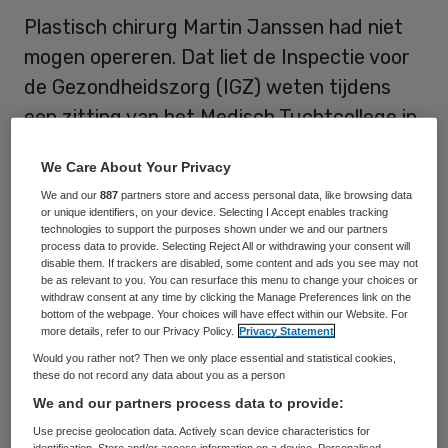
Plastisch chirurg Martin Janssen had niet
mogen opereren. Dat liet de Inspectie voor
de Gezondheidszorg (IGZ) weten tijdens
een zitting van het Medisch Tuchtcollege in
Den Haag. Aanleiding was een
We Care About Your Privacy
bodyliftoperatie die Janssen in 2006 heeft
We and our
887
partners store and access personal data, like browsing data
uitgevoerd op een 37-jarige vrouw. Zij
or unique identifiers, on your device. Selecting I Accept enables tracking
technologies to support the purposes shown under we and our partners
overleed enkele dagen later aan een
process data to provide. Selecting Reject All or withdrawing your consent will
bacteriële infectie. Dat meldt het AD.
disable them. If trackers are disabled, some content and ads you see may not
be as relevant to you. You can resurface this menu to change your choices or
withdraw consent at any time by clicking the Manage Preferences link on the
bottom of the webpage. Your choices will have effect within our Website. For
Chirurg slecht bereikbaar
more details, refer to our Privacy Policy.
Privacy Statement
Would you rather not? Then we only place essential and statistical cookies,
these do not record any data about you as a person
De vrouw viel in het half jaar voor de
We and our partners process data to provide:
operatie 47 kilo af. Mensen lopen na zo’n
Use precise geolocation data. Actively scan device characteristics for
gewichtsverlies een grotere kans op een
identification. Store and/or access information on a device. Personalised