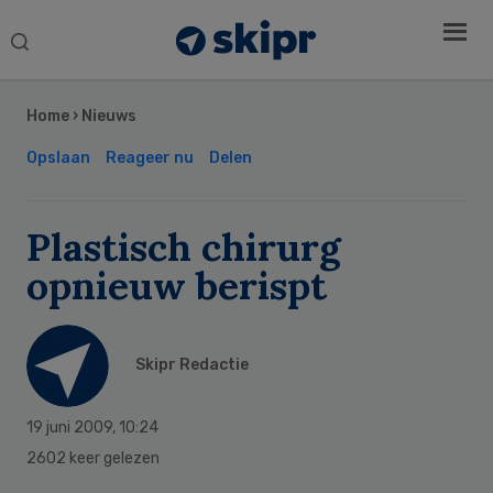
Search
this
Secondary
website
Sidebar
Home
›
Nieuws
Opslaan
Reageer nu
Delen
Plastisch chirurg
opnieuw berispt
Skipr Redactie
19 juni 2009
,
10:24
2602 keer gelezen