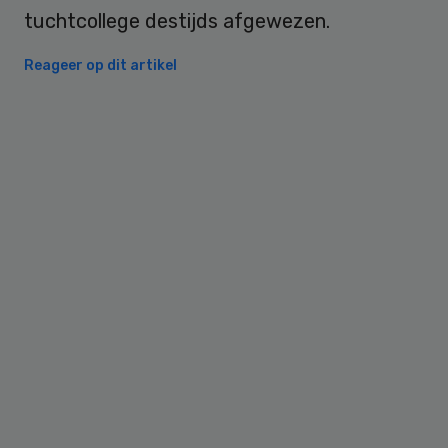
tuchtcollege destijds afgewezen.
Reageer op dit artikel
Primary
Sidebar