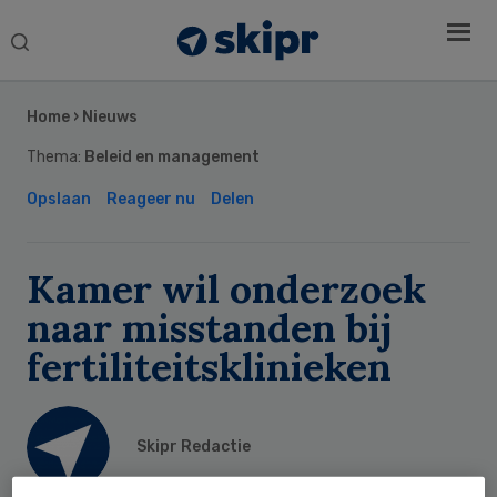
Search
this
Secondary
website
Sidebar
Home
›
Nieuws
Thema:
Beleid en management
Opslaan
Reageer nu
Delen
Kamer wil onderzoek
naar misstanden bij
fertiliteitsklinieken
Skipr Redactie