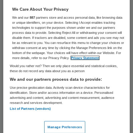
29 mei 2026
,
13:19
We Care About Your Privacy
425 keer gelezen
We and our
887
partners store and access personal data, like browsing data
or unique identifiers, on your device. Selecting I Accept enables tracking
Er moet een onafhankelijk onderzoek komen
technologies to support the purposes shown under we and our partners
naar misstanden bij fertiliteitsklinieken en
process data to provide. Selecting Reject All or withdrawing your consent will
disable them. If trackers are disabled, some content and ads you see may not
donorconceptie. Een meerderheid van de
be as relevant to you. You can resurface this menu to change your choices or
withdraw consent at any time by clicking the Manage Preferences link on the
Tweede Kamer steunt een verzoek daartoe
bottom of the webpage. Your choices will have effect within our Website. For
more details, refer to our Privacy Policy.
Privacy Statement
van GroenLinks-PvdA, zo blijkt uit een
Would you rather not? Then we only place essential and statistical cookies,
rondgang door Nieuwsuur. Ook het kabinet
these do not record any data about you as a person
staat er welwillend tegenover.
We and our partners process data to provide:
Use precise geolocation data. Actively scan device characteristics for
identification. Store and/or access information on a device. Personalised
Naar aanleiding van een bericht van
advertising and content, advertising and content measurement, audience
research and services development.
Nieuwsuur vorige week, waaruit blijkt dat
List of Partners (vendors)
fertiliteitskliniek MCK uit Leiderdorp in 2018
geen openheid van zaken gaf over het
Manage Preferences