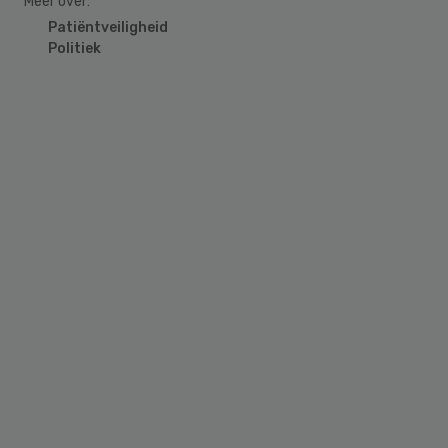
Meer over:
Patiëntveiligheid
Politiek
Primary
Sidebar