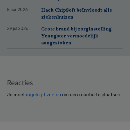
Hack ChipSoft beïnvloedt alle
8 apr 2026
ziekenhuizen
Grote brand bij zorginstelling
29 jul 2026
Youngster vermoedelijk
aangestoken
Reader
Reacties
Interactions
Je moet
ingelogd zijn op
om een reactie te plaatsen.