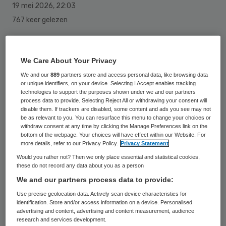
19 mei 2026
,
22:03
767 keer gelezen
Fabrikant van medische hulpmiddelen
Biotronik legt al ruim tien jaar
We Care About Your Privacy
waarschuwingen over een falend
We and our
889
partners store and access personal data, like browsing data
or unique identifiers, on your device. Selecting I Accept enables tracking
hartimplantaat naast zich neer. Dat blijkt
technologies to support the purposes shown under we and our partners
uit onderzoek van Investico, het
process data to provide. Selecting Reject All or withdrawing your consent will
disable them. If trackers are disabled, some content and ads you see may not
Nederlands Tijdschrift voor Geneeskunde
be as relevant to you. You can resurface this menu to change your choices or
withdraw consent at any time by clicking the Manage Preferences link on the
(NTVG), Nieuwsuur en De Groene
bottom of the webpage. Your choices will have effect within our Website. For
more details, refer to our Privacy Policy.
Privacy Statement
Amsterdammer.
Would you rather not? Then we only place essential and statistical cookies,
these do not record any data about you as a person
We and our partners process data to provide:
Het gaat om de draden waarmee een
Use precise geolocation data. Actively scan device characteristics for
ICD aan het hart wordt vastgemaakt.
identification. Store and/or access information on a device. Personalised
advertising and content, advertising and content measurement, audience
Een ICD is een kastje dat in de borstkas
research and services development.