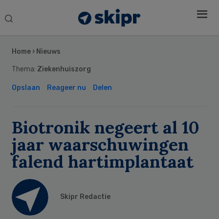
Search
this
Secondary
website
Sidebar
Home
›
Nieuws
Thema:
Ziekenhuiszorg
Opslaan
Reageer nu
Delen
Biotronik negeert al 10
jaar waarschuwingen
falend hartimplantaat
Skipr Redactie