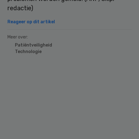
redactie)
Reageer op dit artikel
Meer over:
Patiëntveiligheid
Technologie
Primary
Sidebar