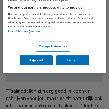
these do not record any data about you as a person
We and our partners process data to provide:
Use precise geolocation data. Actively scan device characteristics for
identification. Store and/or access information on a device. Personalised
advertising and content, advertising and content measurement, audience
research and services development.
List of Partners (vendors)
Manage Preferences
172 Zomereditie met Peter van der
Reject All
I Accept
Meer: 'Ik wist niet waar ik aan
begon'
“Taalmodellen zijn erg goed in lezen en
schrijven voor jou, maar er zit natuurlijk ook
informatie in zo’n groot taalmodel”, legt ze