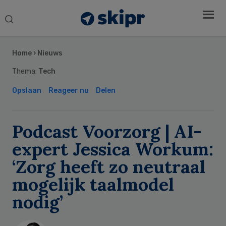
Search
this
Secondary
website
Sidebar
Home
›
Nieuws
Thema:
Tech
Opslaan
Reageer nu
Delen
Podcast Voorzorg | AI-
expert Jessica Workum:
‘Zorg heeft zo neutraal
mogelijk taalmodel
nodig’