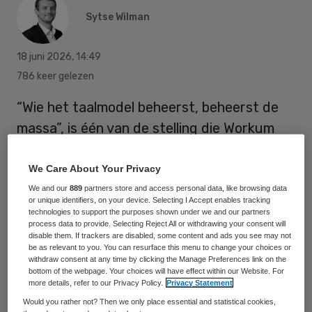
Sytse Wilman
18 juni 2026
,
14:49
786 keer gelezen
“Wie het taalmodel beheerst, beheerst de
massa”, is één van de stelling die Workum
verdedigt tijdens haar promotie aan de
Erasmus Universiteit. Met de stelling, vrij
We Care About Your Privacy
naar George Orwell, waarschuwt ze voor
We and our
889
partners store and access personal data, like browsing data
or unique identifiers, on your device. Selecting I Accept enables tracking
bias in taalmodellen, legt ze uit in de
technologies to support the purposes shown under we and our partners
process data to provide. Selecting Reject All or withdrawing your consent will
podcast Voorzorg.
disable them. If trackers are disabled, some content and ads you see may not
be as relevant to you. You can resurface this menu to change your choices or
withdraw consent at any time by clicking the Manage Preferences link on the
bottom of the webpage. Your choices will have effect within our Website. For
more details, refer to our Privacy Policy.
Privacy Statement
Would you rather not? Then we only place essential and statistical cookies,