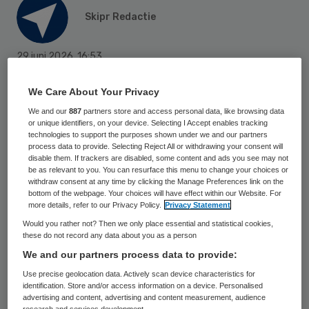
Skipr Redactie
29 juni 2026
,
16:53
335 keer gelezen
We Care About Your Privacy
Tijdens de eerste landelijke code rood vanwege extreme
hitte, ontstond vorige week verwarring over het advies
We and our
887
partners store and access personal data, like browsing data
aan kwetsbare groepen. Aanvankelijk luidde de
or unique identifiers, on your device. Selecting I Accept enables tracking
boodschap van het KNMI dat mensen zoveel mogelijk
technologies to support the purposes shown under we and our partners
binnen moesten blijven. Niet veel later werd dat advies
process data to provide. Selecting Reject All or withdrawing your consent will
aangepast, omdat woningen soms juist warmer zijn dan
disable them. If trackers are disabled, some content and ads you see may not
be as relevant to you. You can resurface this menu to change your choices or
een schaduwrijke plek buiten. De nadruk verschoof
withdraw consent at any time by clicking the Manage Preferences link on the
naar: zoek verkoeling, waar die ook is.
bottom of the webpage. Your choices will have effect within our Website. For
more details, refer to our Privacy Policy.
Privacy Statement
Het is niet de eerste keer dat
Would you rather not? Then we only place essential and statistical cookies,
overheidscommunicatie in tijden van crisis
these do not record any data about you as a person
vragen oproept. Ook tijdens de
We and our partners process data to provide:
coronapandemie veranderden adviezen
Use precise geolocation data. Actively scan device characteristics for
identification. Store and/or access information on a device. Personalised
regelmatig. Juist in een crisis is heldere,
advertising and content, advertising and content measurement, audience
research and services development.