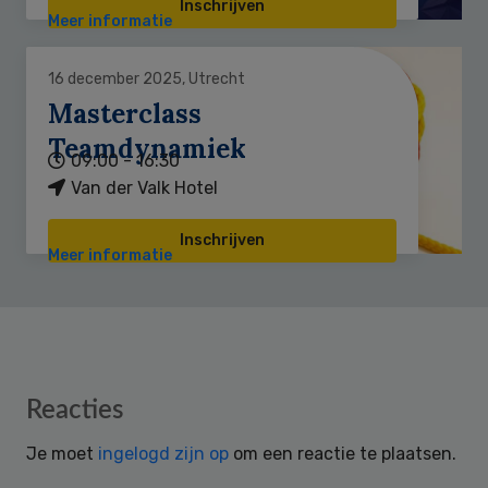
Inschrijven
Meer informatie
16 december 2025, Utrecht
Masterclass
Teamdynamiek
09:00 - 16:30
Van der Valk Hotel
Inschrijven
Meer informatie
Reader
Reacties
Interactions
Je moet
ingelogd zijn op
om een reactie te plaatsen.