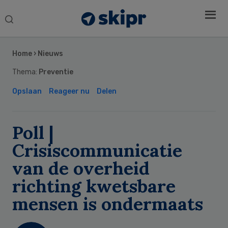
Search
this
Secondary
website
Sidebar
Home
›
Nieuws
Thema:
Preventie
Opslaan
Reageer nu
Delen
Poll |
Crisiscommunicatie
van de overheid
richting kwetsbare
mensen is ondermaats