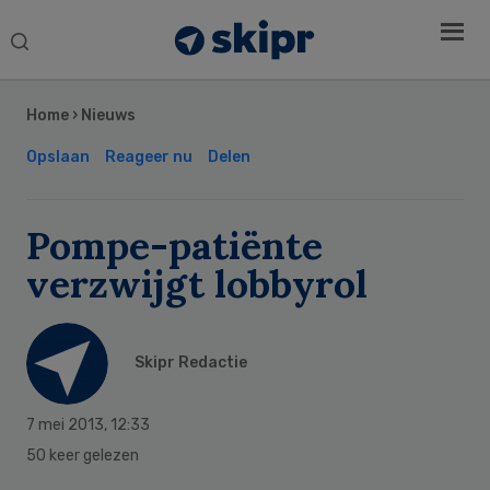
Search
this
Secondary
website
Sidebar
Home
›
Nieuws
Opslaan
Reageer nu
Delen
Pompe-patiënte
verzwijgt lobbyrol
Skipr Redactie
7 mei 2013
,
12:33
50 keer gelezen