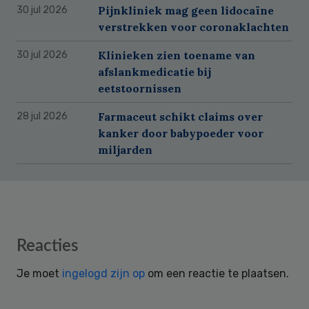
Pijnkliniek mag geen lidocaïne
30 jul 2026
verstrekken voor coronaklachten
Klinieken zien toename van
30 jul 2026
afslankmedicatie bij
eetstoornissen
Farmaceut schikt claims over
28 jul 2026
kanker door babypoeder voor
miljarden
Reader
Reacties
Interactions
Je moet
ingelogd zijn op
om een reactie te plaatsen.