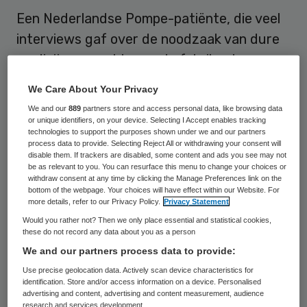
Een Nederlandse Pompe-patiënte, die veel
interviews gaf over de noodzaak van dure
medicijnen, werkt voor de fabrikant van
datzelfde geneesmiddel. Dat meldt de
We Care About Your Privacy
Volkskrant.
We and our
889
partners store and access personal data, like browsing data
or unique identifiers, on your device. Selecting I Accept enables tracking
De 43-jarige Maryze Schoneveld-Van der
technologies to support the purposes shown under we and our partners
process data to provide. Selecting Reject All or withdrawing your consent will
Linden lijdt aan de ziekte van Pompe, een
disable them. If trackers are disabled, some content and ads you see may not
be as relevant to you. You can resurface this menu to change your choices or
zeldzame spierziekte. In juli 2012 vertelde
withdraw consent at any time by clicking the Manage Preferences link on the
bottom of the webpage. Your choices will have effect within our Website. For
zij in verschillende Nederlandse kranten en
more details, refer to our Privacy Policy.
Privacy Statement
tv-programma’s hoezeer haar
Would you rather not? Then we only place essential and statistical cookies,
these do not record any data about you as a person
levenskwaliteit verbeterd was door het
We and our partners process data to provide:
geneesmiddel Myozyme van het
Use precise geolocation data. Actively scan device characteristics for
farmaceutische bedrijf Genzyme. De
identification. Store and/or access information on a device. Personalised
advertising and content, advertising and content measurement, audience
vergoeding van het dure geneesmiddel dat
research and services development.