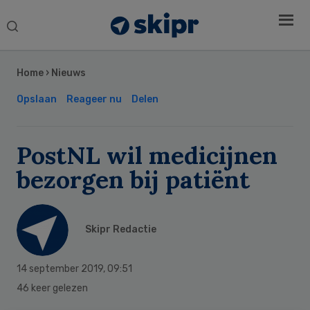
Search
this
Secondary
website
Sidebar
Home
›
Nieuws
Opslaan
Reageer nu
Delen
PostNL wil medicijnen
bezorgen bij patiënt
Skipr Redactie
14 september 2019
,
09:51
46 keer gelezen