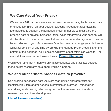
PostNL wil in de toekomst medicijnen, tests
en medische apparatuur van artsen naar de
We Care About Your Privacy
patiënt brengen.
We and our
889
partners store and access personal data, like browsing data
or unique identifiers, on your device. Selecting I Accept enables tracking
technologies to support the purposes shown under we and our partners
PostNL heeft uitgewerkte plannen om de
process data to provide. Selecting Reject All or withdrawing your consent will
disable them. If trackers are disabled, some content and ads you see may not
komende jaren alle logistiek te doen tussen
be as relevant to you. You can resurface this menu to change your choices or
behandelaar en patiënt, aldus dagblad
withdraw consent at any time by clicking the Manage Preferences link on the
bottom of the webpage. Your choices will have effect within our Website. For
Trouw. Vanwege bezuinigingen en
more details, refer to our Privacy Policy.
Privacy Statement
personeelstekorten worden steeds meer
Would you rather not? Then we only place essential and statistical cookies,
these do not record any data about you as a person
patiënten thuis behandeld. Zelfbewuste
We and our partners process data to provide:
consumenten wensen meer regie en
Use precise geolocation data. Actively scan device characteristics for
technische innovaties maken die mogelijk,
identification. Store and/or access information on a device. Personalised
advertising and content, advertising and content measurement, audience
laat PostNL weten in Trouw.
research and services development.
List of Partners (vendors)
De overbelaste zorgsector kan zich met