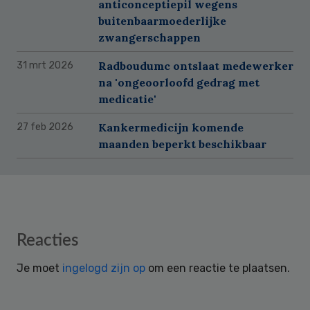
anticonceptiepil wegens
buitenbaarmoederlijke
zwangerschappen
Radboudumc ontslaat medewerker
31 mrt 2026
na 'ongeoorloofd gedrag met
medicatie'
Kankermedicijn komende
27 feb 2026
maanden beperkt beschikbaar
Reader
Reacties
Interactions
Je moet
ingelogd zijn op
om een reactie te plaatsen.