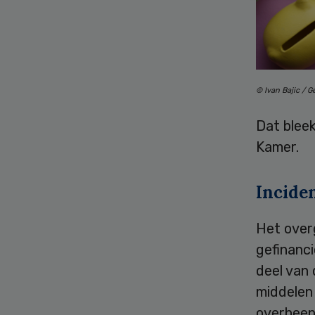
© Ivan Bajic / G
Dat bleek
Kamer.
Inciden
Het overg
gefinanci
deel van 
middelen 
overheen.