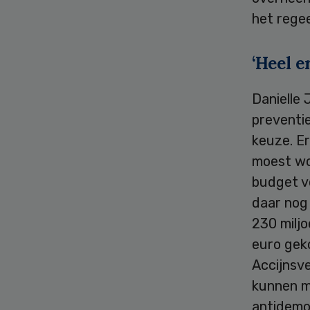
het regee
‘Heel er
Danielle
preventie
keuze. E
moest wo
budget ve
daar nog
230 miljo
euro geko
Accijnsve
kunnen ma
antidemo