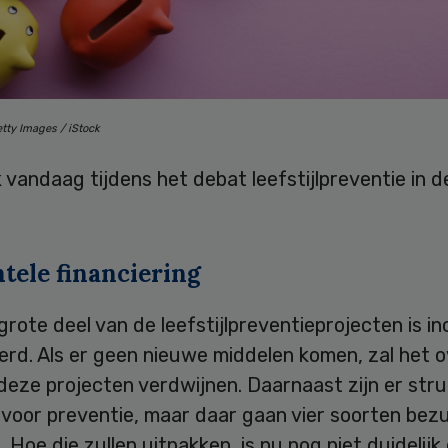
etty Images / iStock
 vandaag tijdens het debat leefstijlpreventie in
tele financiering
rote deel van de leefstijlpreventieprojecten is in
erd. Als er geen nieuwe middelen komen, zal het 
deze projecten verdwijnen. Daarnaast zijn er str
voor preventie, maar daar gaan vier soorten bezu
 Hoe die zullen uitpakken, is nu nog niet duidelij