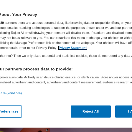
About Your Privacy
Carina van Aartsen
16 mei 2024
,
16:25
9381 keer gelezen
889
partners store and access personal data, like browsing data or unique identifiers, on your
Accept enables tracking technologies to support the purposes shown under we and our partne
electing Reject All or withdrawing your consent will disable them. If trackers are disabled, so
may not be as relevant to you. You can resurface this menu to change your choices or withd
ders van preventie kunnen het wel schudden: voo
licking the Manage Preferences link on the bottom of the webpage. Your choices will have eff
eprojecten is de komende regeerperiode geen gel
more details, refer to our Privacy Policy.
Privacy Statement
her not? Then we only place essential and statistical cookies, these do not record any data
r partners process data to provide:
eolocation data. Actively scan device characteristics for identification. Store and/or access 
onalised advertising and content, advertising and content measurement, audience research 
.
ners (vendors)
references
Reject All
I 