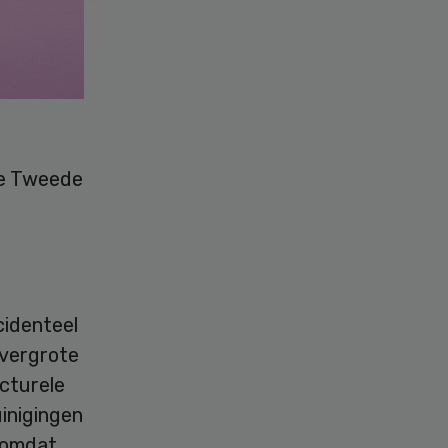
 de Tweede
cidenteel
overgrote
ucturele
inigingen
k omdat