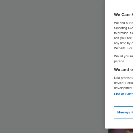
We Care 
We and our
Selecting I 
to provide. S
ads you see 
Voorstan
any time by c
preventi
Website. For 
Would you rat
person
We and ou
Use precise g
device. Pers
development
List of Part
Manage P