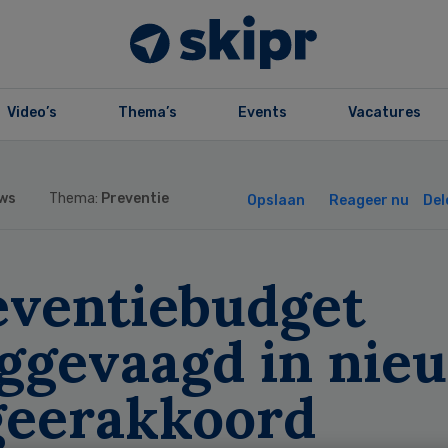
Video’s
Thema’s
Events
Vacatures
ws
Thema:
Preventie
Opslaan
Reageer nu
Del
eventiebudget
ggevaagd in nie
geerakkoord