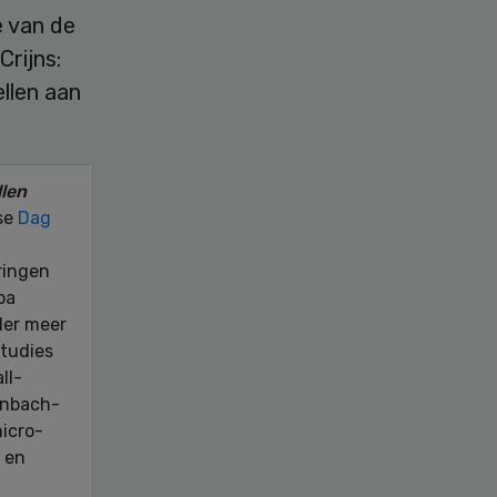
e van de
rijns:
llen aan
len
kse
Dag
ringen
pa
der meer
Studies
ll-
kenbach-
micro-
 en