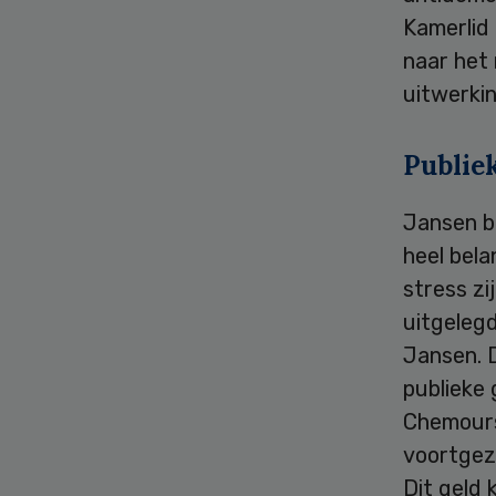
Kamerlid 
naar het
uitwerki
Publie
Jansen b
heel bel
stress zi
uitgelegd
Jansen. D
publieke
Chemours
voortgeze
Dit geld 