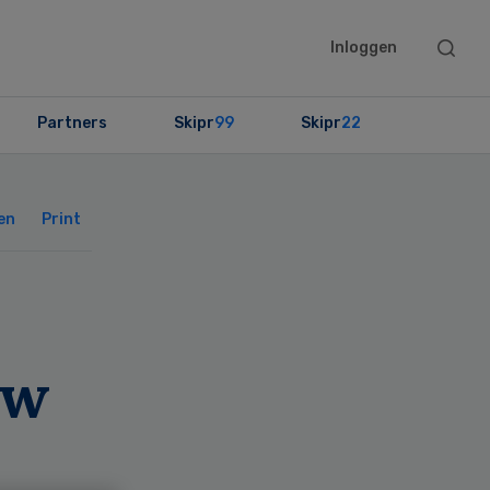
Searc
Inloggen
this
websit
Partners
Skipr
99
Skipr
22
Primary
Sidebar
en
Print
uw