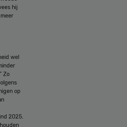
ees hij
 meer
heid wel
minder
” Zo
volgens
nigen op
an
eind 2025.
e houden