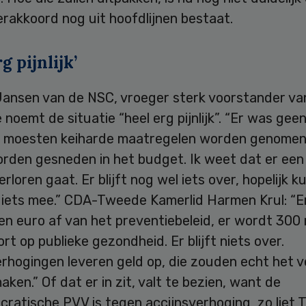
rakkoord nog uit hoofdlijnen bestaat.
g pijnlijk’
 Jansen van de NSC, vroeger sterk voorstander va
 noemt de situatie “heel erg pijnlijk”. “Er was gee
r moesten keiharde maatregelen worden genomen
rden gesneden in het budget. Ik weet dat er een 
rloren gaat. Er blijft nog wel iets over, hopelijk 
 iets mee.” CDA-Tweede Kamerlid Harmen Krul: “E
en euro af van het preventiebeleid, er wordt 300 
rt op publieke gezondheid. Er blijft niets over.
rhogingen leveren geld op, die zouden echt het v
ken.” Of dat er in zit, valt te bezien, want de
cratische PVV is tegen accijnsverhoging, zo liet