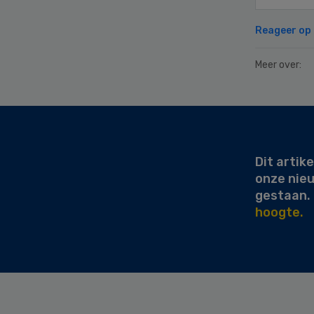
Reageer op d
Meer over:
Secondary
Sidebar
Dit artike
onze nie
gestaan.
hoogte.