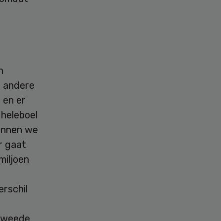
n
n andere
 en er
heleboel
kunnen we
r gaat
miljoen
erschil
 Tweede