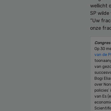
wellicht
SP wilde 
“Uw frac
onze frac
Congres 
Op 30 me
van de P
toonaang
van gezo
succesvo
Bogi Eli
over Nord
policies
van Es (
economie
Scientif