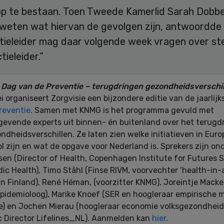
 op te bestaan. Toen Tweede Kamerlid Sarah Dobb
weten wat hiervan de gevolgen zijn, antwoordde C
tieleider mag daar volgende week vragen over ste
tieleider.”
Dag van de Preventie – terugdringen gezondheidsverschil
i organiseert Zorgvisie een bijzondere editie van de jaarlij
reventie
. Samen met KNMG is het programma gevuld met
evende experts uit binnen- én buitenland over het terugd
ndheidsverschillen. Ze laten zien welke initiatieven in Euro
l zijn en wat de opgave voor Nederland is. Sprekers zijn on
asen (Director of Health, Copenhagen Institute for Futures 
ic Health), Timo Ståhl (Finse RIVM, voorvechter ‘health-in-a
’ in Finland), René Héman, (voorzitter KNMG), Joreintje Mac
epidemioloog), Marike Knoef (SER en hoogleraar empirische 
) en Jochen Mierau (hoogleraar economie volksgezondheid
ic Director Lifelines_NL). Aanmelden kan
hier
.