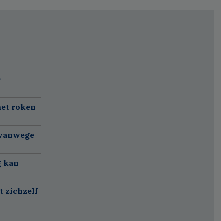
p
met roken
 vanwege
g kan
t zichzelf