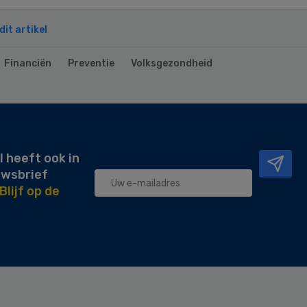
it artikel
Financiën
Preventie
Volksgezondheid
l heeft ook in
uwsbrief
Blijf op de