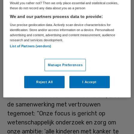
Would you rather not? Then we only place essential and statistical cookies,
disruptieve software innovatie”. Deze is
these do not record any data about you as a person
gericht op researchdoeleinden, specifiek op
We and our partners process data to provide:
data-integratie en data-analyse gestuurd
Use precise geolocation data. Actively scan device characteristics for
identification. Store and/or access information on a device. Personalised
vanuit het Laboratorium
advertising and content, advertising and content measurement, audience
research and services development.
Informatiesysteem. Deutsche Telekom
List of Partners (vendors)
Healthcare verzorgt ook de koppeling met
de landelijke pathologie databanken van
Manage Preferences
stichting PALGA.
Reject All
I Accept
Bastiaan Tops, hoofd van het diagnostisch
lab van het Prinses Máxima Centrum, ziet
de samenwerking met vertrouwen
tegemoet: “Onze focus is gericht op
wetenschappelijk onderzoek en zorg om
onze ambitie: ‘alle kinderen met kanker te