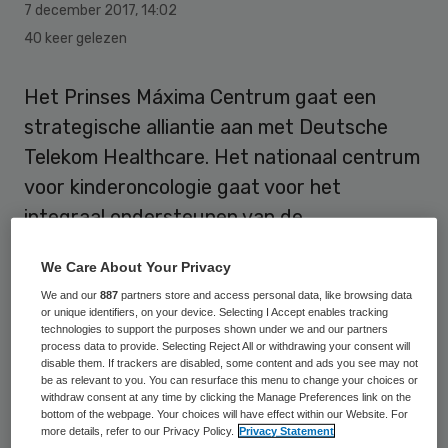
7 december 2017
,
14:02
40 keer gelezen
Het Prinses Máxima Centrum gaat een
strategische alliantie aan met Deutsche
Telekom Healthcare. Het nationaal centrum
voor kinderoncologie gaat voor het
integraal ondersteunen van de
pathologieprocessen gebruik maken van
We Care About Your Privacy
Lifecare, het innovatieve laboratorium
We and our
887
partners store and access personal data, like browsing data
informatiesysteem van Deutsche Telekom
or unique identifiers, on your device. Selecting I Accept enables tracking
technologies to support the purposes shown under we and our partners
Healthcare.
process data to provide. Selecting Reject All or withdrawing your consent will
disable them. If trackers are disabled, some content and ads you see may not
be as relevant to you. You can resurface this menu to change your choices or
Het Prinses Máxima Centrum en Deutsche
withdraw consent at any time by clicking the Manage Preferences link on the
Telekom Healthcare hebben naar eigen
bottom of the webpage. Your choices will have effect within our Website. For
more details, refer to our Privacy Policy.
Privacy Statement
zeggen gekozen voor een “gezamenlijke