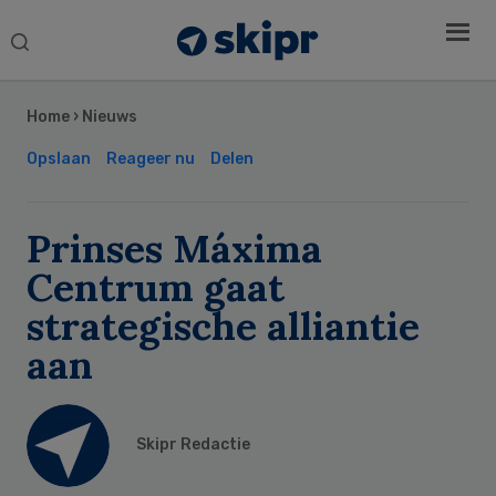
Search
this
Secondary
website
Sidebar
Home
›
Nieuws
Opslaan
Reageer nu
Delen
Prinses Máxima
Centrum gaat
strategische alliantie
aan
Skipr Redactie