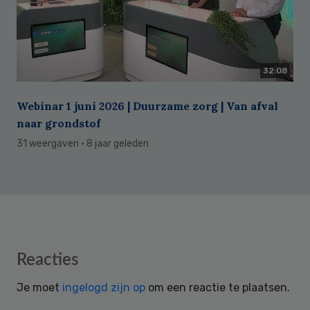
32:08
Webinar 1 juni 2026 | Duurzame zorg | Van afval
naar grondstof
31 weergaven
· 8 jaar geleden
Reader
Reacties
Interactions
Je moet
ingelogd zijn op
om een reactie te plaatsen.