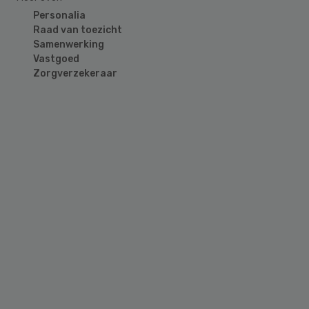
Personalia
Raad van toezicht
Samenwerking
Vastgoed
Zorgverzekeraar
Primary
Sidebar