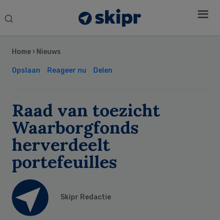
Search
this
Secondary
website
Sidebar
Home
›
Nieuws
Opslaan
Reageer nu
Delen
Raad van toezicht
Waarborgfonds
herverdeelt
portefeuilles
Skipr Redactie