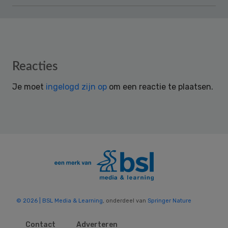
Reader
Reacties
Interactions
Je moet
ingelogd zijn op
om een reactie te plaatsen.
© 2026 | BSL Media & Learning
, onderdeel van
Springer Nature
Contact
Adverteren