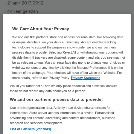
21 april 2017
,
09:12
44 keer gelezen
Alexandra van Huffelen is benoemd tot
We Care About Your Privacy
voorzitter van de raad van toezicht van het
We and our
889
partners store and access personal data, like browsing data
or unique identifiers, on your device. Selecting I Accept enables tracking
Waarborgfonds voor de Zorgsector (WFZ).
technologies to support the purposes shown under we and our partners
process data to provide. Selecting Reject All or withdrawing your consent will
Ze volgt in deze rol Victor Goedvolk op.
disable them. If trackers are disabled, some content and ads you see may not
be as relevant to you. You can resurface this menu to change your choices or
withdraw consent at any time by clicking the Manage Preferences link on the
Goedvolk heeft op 11 april afscheid
bottom of the webpage. Your choices will have effect within our Website. For
more details, refer to our Privacy Policy.
Privacy Statement
genomen vanwege het bereiken van de
Would you rather not? Then we only place essential and statistical cookies,
maximale zittingstermijn. Goedvolk maakte
these do not record any data about you as a person
deel uit van de raad sinds eind 2007. Zijn
We and our partners process data to provide:
opvolger Van Huffelen is algemeen
Use precise geolocation data. Actively scan device characteristics for
identification. Store and/or access information on a device. Personalised
directeur van het Gemeentelijk
advertising and content, advertising and content measurement, audience
Vervoersbedrijf (GVB) in Amsterdam en is
research and services development.
List of Partners (vendors)
daarnaast toezichthouder bij onder meer