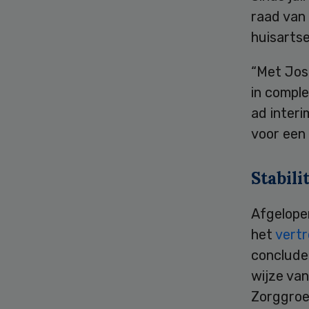
raad van
huisarts
“Met Jos
in compl
ad interi
voor een 
Stabili
Afgelope
het
vertr
conclude
wijze van
Zorggroe