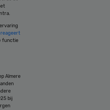
met
ntra.
ervaring
,
reageert
e functie
ep Almere
aanden
ndere
25 bij
orgen