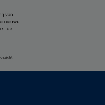
ng van
vernieuwd
rs, de
toezicht