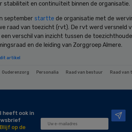
 stabiliteit en continuïteit binnen de organisatie.
en september
startte
de organisatie met de wervi
e raad van toezicht (rvt). De rvt werd versneld 
een verschil van inzicht tussen de toezichthoude
ingsraad en de leiding van Zorggroep Almere.
it artikel
Ouderenzorg
Personalia
Raad van bestuur
Raad van 
l heeft ook in
uwsbrief
Blijf op de