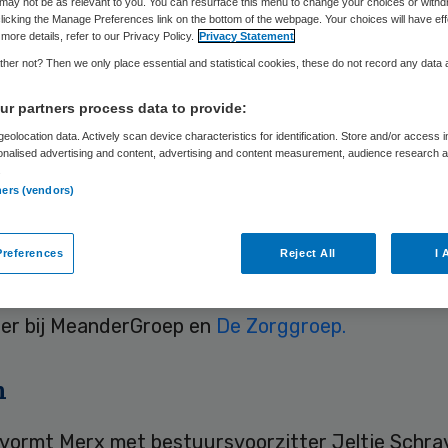
may not be as relevant to you. You can resurface this menu to change your choices or withd
licking the Manage Preferences link on the bottom of the webpage. Your choices will have eff
more details, refer to our Privacy Policy.
Privacy Statement
Laura van Elst
8 juli 2026
,
11:09
2055 keer gelezen
her not? Then we only place essential and statistical cookies, these do not record any data
r partners process data to provide:
is sinds 1 juli de nieuwe bestuurder van Zorggro
eolocation data. Actively scan device characteristics for identification. Store and/or access 
onalised advertising and content, advertising and content measurement, audience research 
 de plek in van Paul Rotering, die na acht maande
.
ners (vendors)
references
Reject All
I 
 studeerde rechten en bedrijfskunde en begon zi
 als manager inkoop bij Achmea. Daarna was hij o
er bij MeanderGroep en
De Zorggroep.
m
li vormt Merx met bestuursvoorzitter Jeltje Schr