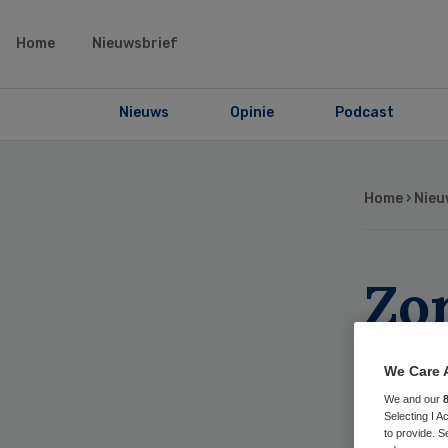
Home
Nieuwsbrief
Nieuws
Opinie
Podcast
Home
›
Nieu
Zo
st
We Care 
be
We and our
Selecting I 
to provide. S