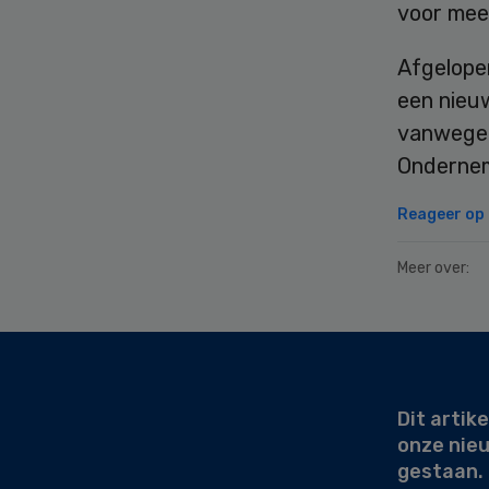
voor meer
Afgelop
een nieuw
vanwege 
Ondernem
Reageer op d
Meer over:
Secondary
Sidebar
Dit artike
onze nie
gestaan.