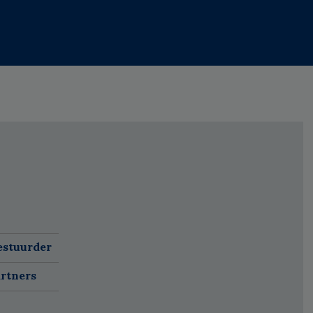
estuurder
rtners