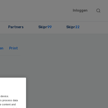
Searc
Inloggen
this
websit
Partners
Skipr
99
Skipr
22
Primary
Sidebar
en
Print
 device.
rs process data
me content and