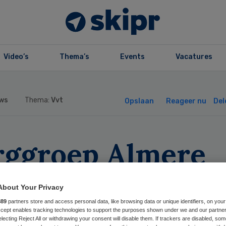
Video’s
Thema’s
Events
Vacatures
ws
Thema:
Vvt
Opslaan
Reageer nu
Del
rggroep Almere
art met nieuwe
About Your Privacy
stuurder
889
partners store and access personal data, like browsing data or unique identifiers, on your
Accept enables tracking technologies to support the purposes shown under we and our partne
electing Reject All or withdrawing your consent will disable them. If trackers are disabled, so