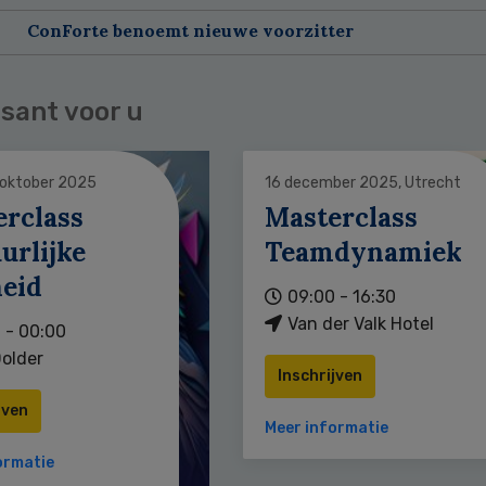
ConForte benoemt nieuwe voorzitter
sant voor u
 oktober 2025
16 december 2025, Utrecht
erclass
Masterclass
urlijke
Teamdynamiek
heid
09:00 - 16:30
Van der Valk Hotel
 - 00:00
older
Inschrijven
jven
Meer informatie
ormatie