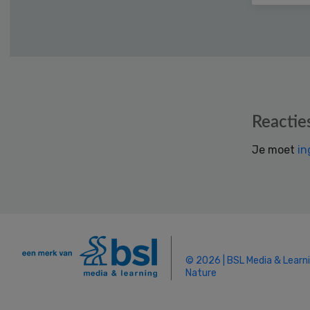
Reader
Reactie
Interactions
Je moet
in
© 2026 | BSL Media & Learn
Nature