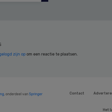
s
gelogd zijn op
om een reactie te plaatsen.
Contact
Advertere
ing
, onderdeel van
Springer
Het l