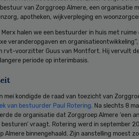
 bestuur van Zorggroep Almere, een organisatie 
enzorg, apotheken, wijkverpleging en woonzorgce
 Merx halen we een bestuurder in huis met ruime 
exe veranderopgaven en organisatieontwikkeling”
m rvt-voorzitter Guus van Montfort. Hij vervult d
langere periode op interimbasis.
teit
n mei kondigde de raad van toezicht van Zorggro
ek van bestuurder Paul Rotering
. Na slechts 8 m
erde de organisatie dat Zorggroep Almere ‘een a
 besturen’ vraagt. Rotering werd in september 20
p Almere binnengehaald. Zijn aanstelling moest z