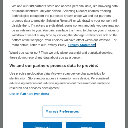
1873 keer gelezen
We and our
889
partners store and access personal data, like browsing data
or unique identifiers, on your device. Selecting I Accept enables tracking
Tanja ten Berge is lid geworden van de raad
technologies to support the purposes shown under we and our partners
process data to provide. Selecting Reject All or withdrawing your consent will
van toezicht van ouderenzorgorganistie
disable them. If trackers are disabled, some content and ads you see may not
Careyn.
be as relevant to you. You can resurface this menu to change your choices or
withdraw consent at any time by clicking the Manage Preferences link on the
bottom of the webpage. Your choices will have effect within our Website. For
more details, refer to our Privacy Policy.
Privacy Statement
Ten Berge is ook voorzitter van de raad van
Would you rather not? Then we only place essential and statistical cookies,
these do not record any data about you as a person
toezicht bij GGNet en eigenaar van het
We and our partners process data to provide:
bedrijf Ten Berge organisatieadvies. Ze
Use precise geolocation data. Actively scan device characteristics for
coacht teams en bestuurders. Daarnaast is
identification. Store and/or access information on a device. Personalised
advertising and content, advertising and content measurement, audience
ze programmamanager ‘veranderaanpak’ bij
research and services development.
de Zorgcirkel.
List of Partners (vendors)
Compleet
Manage Preferences
Met Ten Berge erbij is de raad van toezicht
Reject All
I Accept