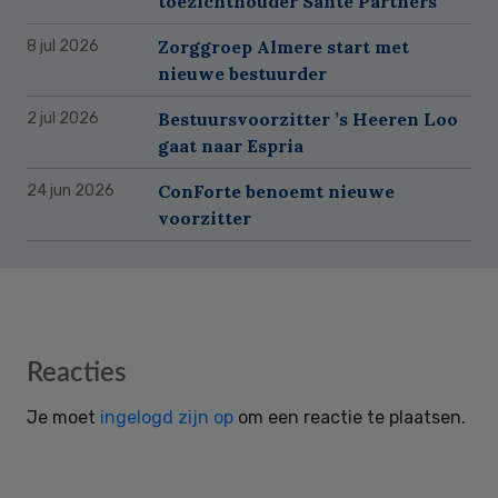
toezichthouder Santé Partners
Zorggroep Almere start met
8 jul 2026
nieuwe bestuurder
Bestuursvoorzitter ’s Heeren Loo
2 jul 2026
gaat naar Espria
ConForte benoemt nieuwe
24 jun 2026
voorzitter
Reader
Reacties
Interactions
Je moet
ingelogd zijn op
om een reactie te plaatsen.