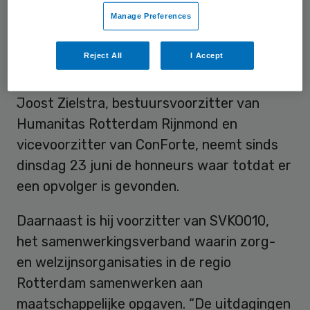
draagt hij het stokje over.
Manage Preferences
Samenwerking harder nodig dan
Reject All
I Accept
ooit
Joost Zielstra, bestuursvoorzitter van
Humanitas Rotterdam Rijnmond en
vicevoorzitter van ConForte, neemt sinds
dinsdag 23 juni de honneurs waar totdat er
een opvolger is gevonden.
Daarnaast is hij voorzitter van SVKO010,
het samenwerkingsverband waarin zorg-
en welzijnsorganisaties in de regio
Rotterdam samenwerken aan
maatschappelijke opgaven. “De uitdagingen