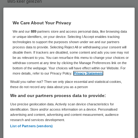
885 keer gelezen
Humanitas-bestuurder Joost Zielstra is de
We Care About Your Privacy
nieuwe voorzitter van
We and our
889
partners store and access personal data, like browsing data
samenwerkingsverband ConForte. Hij volgt
or unique identifiers, on your device. Selecting I Accept enables tracking
Hendrik Jan van den Berg tijdelijk op.
technologies to support the purposes shown under we and our partners
process data to provide. Selecting Reject All or withdrawing your consent will
disable them. If trackers are disabled, some content and ads you see may not
be as relevant to you. You can resurface this menu to change your choices or
Hendrik Jan van den Berg is sinds
withdraw consent at any time by clicking the Manage Preferences link on the
bottom of the webpage. Your choices will have effect within our Website. For
november 2024 voorzitter van ConForte,
more details, refer to our Privacy Policy.
Privacy Statement
een samenwerkingsverband van vvt-
Would you rather not? Then we only place essential and statistical cookies,
these do not record any data about you as a person
organisaties in de regio Rotterdam. In
We and our partners process data to provide:
september zwaait hij af als
Use precise geolocation data. Actively scan device characteristics for
bestuursvoorzitter van Lelie Zorggroep.
identification. Store and/or access information on a device. Personalised
advertising and content, advertising and content measurement, audience
Omdat zijn ConForte-voorzitterschap
research and services development.
List of Partners (vendors)
verbonden is aan zijn bestuurlijke rol,