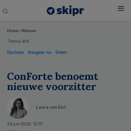
Search
this
Secondary
website
Sidebar
Home
›
Nieuws
Thema:
Vvt
Opslaan
Reageer nu
Delen
ConForte benoemt
nieuwe voorzitter
Laura van Elst
24 juni 2026
,
12:19