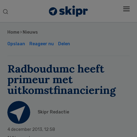
Search
this
Secondary
website
Sidebar
Home
›
Nieuws
Opslaan
Reageer nu
Delen
Radboudumc heeft
primeur met
uitkomstfinanciering
Skipr Redactie
4 december 2013
,
12:58