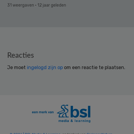
31 weergaven
· 12 jaar geleden
Reader
Reacties
Interactions
Je moet
ingelogd zijn op
om een reactie te plaatsen.