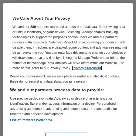
‘gezondheidswinst’ en niet voor het aantal
verrichte behandelingen. “Geen bekostiging
We Care About Your Privacy
op verrichting, maar op resultaat: Q van
We and our
889
partners store and access personal data, like browsing data
or unique identifiers, on your device. Selecting I Accept enables tracking
leven!”, aldus Van der Meeren. De CZ-
technologies to support the purposes shown under we and our partners
topman doelt hiermee op het feit dat de Q
process data to provide. Selecting Reject All or withdrawing your consent will
disable them. If trackers are disabled, some content and ads you see may not
uit de vaste inkoopformule Price x Quantity
be as relevant to you. You can resurface this menu to change your choices or
withdraw consent at any time by clicking the Manage Preferences link on the
is veranderd in de Q van quality.
bottom of the webpage. Your choices will have effect within our Website. For
more details, refer to our Privacy Policy.
Privacy Statement
Het Radboudumc noemt de deal “een
Would you rather not? Then we only place essential and statistical cookies,
radicale wijziging in de financiering van
these do not record any data about you as a person
zorg, die moet leiden tot een
We and our partners process data to provide:
kwaliteitsimpuls van de zorg voor Parkinson
Use precise geolocation data. Actively scan device characteristics for
identification. Store and/or access information on a device. Personalised
patiënten”.
advertising and content, advertising and content measurement, audience
research and services development.
List of Partners (vendors)