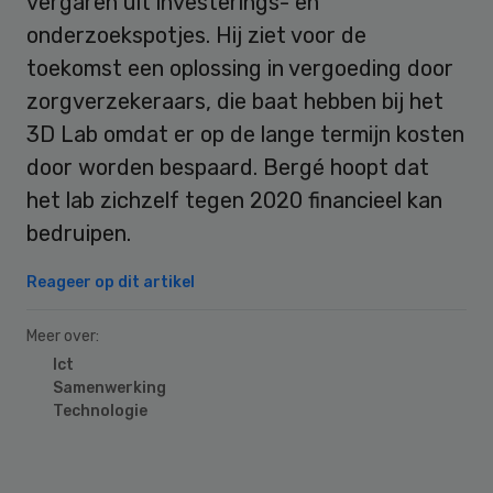
vergaren uit investerings- en
onderzoekspotjes. Hij ziet voor de
toekomst een oplossing in vergoeding door
zorgverzekeraars, die baat hebben bij het
3D Lab omdat er op de lange termijn kosten
door worden bespaard. Bergé hoopt dat
het lab zichzelf tegen 2020 financieel kan
bedruipen.
Reageer op dit artikel
Meer over:
Ict
Samenwerking
Technologie
Primary
Sidebar