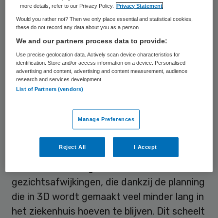
more details, refer to our Privacy Policy.
Privacy Statement
implantaten eerst virtueel in een 3D-model
Would you rather not? Then we only place essential and statistical cookies,
van de kaak van de patiënt zodat
these do not record any data about you as a person
kaakchirurgen het daarna in de echte
We and our partners process data to provide:
operatie zo nauwkeurig mogelijk kunnen
Use precise geolocation data. Actively scan device characteristics for
identification. Store and/or access information on a device. Personalised
doen.
advertising and content, advertising and content measurement, audience
research and services development.
List of Partners (vendors)
Deze werkwijze komt niet alleen de
kwaliteit ten goede, volgens Bergé leidt het
Manage Preferences
er ook toe dat patiënten minder lang in het
ziekenhuis hoeven te blijven om te
Reject All
I Accept
herstellen. De afdeling MKA behandelt veel
kinderen met aangeboren
gezichtsafwijkingen, die dankzij de planning
die in 3D wordt gemaakt veel minder lang in
het ziekenhuis hoeven te blijven. Dit scheelt