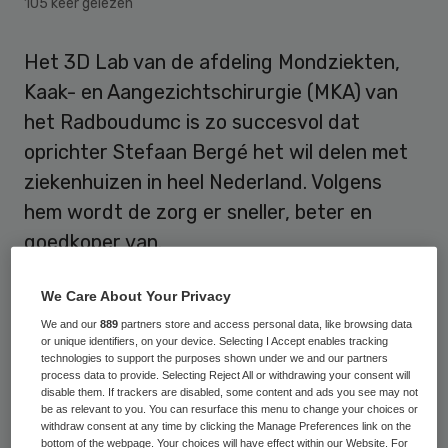
105 keer gelezen
Het 3D Lab van de afdeling Mondziekten,
Kaak- en Aangezichtschirurgie (MKA) van
het Radboudumc is zo succesvol dat
oprichter Stefaan Bergé het wil delen met
ziekenhuizen in heel Nederland. Volgens
hem wordt de zorg er sneller, beter en
goedkoper van.
Stefaan Bergé is hoogleraar en hoofd van
We Care About Your Privacy
de afdeling MKA van het Radboudumc. Hij
We and our
889
partners store and access personal data, like browsing data
or unique identifiers, on your device. Selecting I Accept enables tracking
heeft het 3D Lab in Nijmegen ruim tien jaar
technologies to support the purposes shown under we and our partners
process data to provide. Selecting Reject All or withdrawing your consent will
geleden opgericht. “In het lab bereiden we
disable them. If trackers are disabled, some content and ads you see may not
operaties voor en analyseren we ingrepen
be as relevant to you. You can resurface this menu to change your choices or
withdraw consent at any time by clicking the Manage Preferences link on the
achteraf.” Zo plaatsen ingenieurs
bottom of the webpage. Your choices will have effect within our Website. For