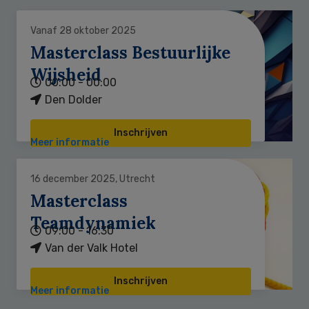
Vanaf 28 oktober 2025
Masterclass Bestuurlijke
Wijsheid
00:00 - 00:00
Den Dolder
Inschrijven
Meer informatie
16 december 2025, Utrecht
Masterclass
Teamdynamiek
09:00 - 16:30
Van der Valk Hotel
Inschrijven
Meer informatie