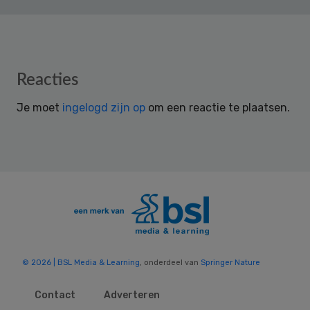
Reader
Reacties
Interactions
Je moet
ingelogd zijn op
om een reactie te plaatsen.
© 2026 | BSL Media & Learning
, onderdeel van
Springer Nature
Contact
Adverteren