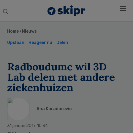
Search
this
Secondary
website
Sidebar
Home
›
Nieuws
Opslaan
Reageer nu
Delen
Radboudumc wil 3D
Lab delen met andere
ziekenhuizen
Ana Karadarevic
31 januari 2017
,
10:34