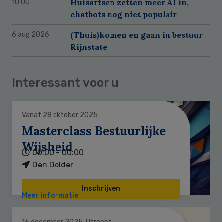
Huisartsen zetten meer AI in,
10:00
chatbots nog niet populair
(Thuis)komen en gaan in bestuur
6 aug 2026
Rijnstate
Interessant voor u
Vanaf 28 oktober 2025
Masterclass Bestuurlijke
Wijsheid
00:00 - 00:00
Den Dolder
Inschrijven
Meer informatie
16 december 2025, Utrecht