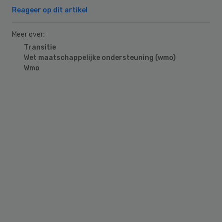
Reageer op dit artikel
Meer over:
Transitie
Wet maatschappelijke ondersteuning (wmo)
Wmo
Primary
Sidebar