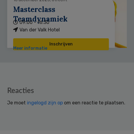
Masterclass
Teamdynamiek
09:00 - 16:30
Van der Valk Hotel
Inschrijven
Meer informatie
Reader
Reacties
Interactions
Je moet
ingelogd zijn op
om een reactie te plaatsen.