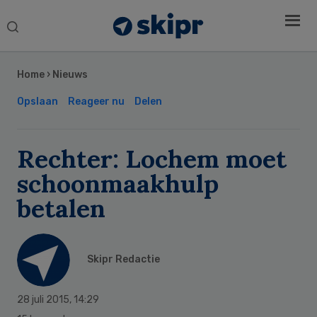
Search
this
Secondary
website
Sidebar
Home
›
Nieuws
Opslaan
Reageer nu
Delen
Rechter: Lochem moet
schoonmaakhulp
betalen
Skipr Redactie
28 juli 2015
,
14:29