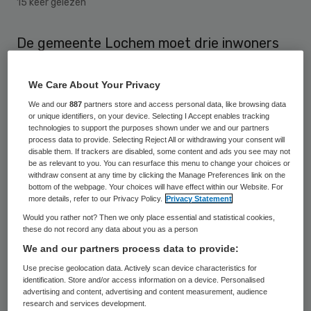
15 keer gelezen
De gemeente Lochem moet drie inwoners
weer huishoudelijke hulp geven. De
gemeente had de hulp stopgezet zonder
We Care About Your Privacy
eerst onderzoek te doen naar de
We and our
887
partners store and access personal data, like browsing data
or unique identifiers, on your device. Selecting I Accept enables tracking
persoonlijke omstandigheden van de
technologies to support the purposes shown under we and our partners
process data to provide. Selecting Reject All or withdrawing your consent will
betrokken inwoners.
disable them. If trackers are disabled, some content and ads you see may not
be as relevant to you. You can resurface this menu to change your choices or
withdraw consent at any time by clicking the Manage Preferences link on the
Dit meldt
de Stentor
.
bottom of the webpage. Your choices will have effect within our Website. For
more details, refer to our Privacy Policy.
Privacy Statement
De drie inwoners van de gemeente Lochem
Would you rather not? Then we only place essential and statistical cookies,
these do not record any data about you as a person
eisten bij de rechter dat zij weer
We and our partners process data to provide:
schoonmaakhulp krijgen. De eisers zijn een
Use precise geolocation data. Actively scan device characteristics for
87-jarige vrouw en een echtpaar. De
identification. Store and/or access information on a device. Personalised
advertising and content, advertising and content measurement, audience
gemeente betaalt sinds kort niet meer mee
research and services development.