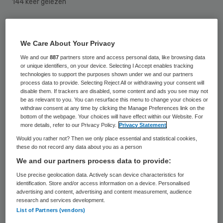
144 keer gelezen
De gemeente Deventer en zorginstelling
We Care About Your Privacy
Meesterwerk stonden op 10 mei voor de
We and our
887
partners store and access personal data, like browsing data
rechter. Inzet is een dwangsom van
or unique identifiers, on your device. Selecting I Accept enables tracking
tienduizend euro die Meesterwerk moet
technologies to support the purposes shown under we and our partners
process data to provide. Selecting Reject All or withdrawing your consent will
betalen omdat ze zorgwoningen heeft op
disable them. If trackers are disabled, some content and ads you see may not
be as relevant to you. You can resurface this menu to change your choices or
een plek waar dat niet is toegestaan.
withdraw consent at any time by clicking the Manage Preferences link on the
bottom of the webpage. Your choices will have effect within our Website. For
more details, refer to our Privacy Policy.
Privacy Statement
Ook de verhuurder bij wie Meesterwerk
Would you rather not? Then we only place essential and statistical cookies,
huurt kreeg een dwangsom van
these do not record any data about you as a person
tienduizend euro opgelegd,
meldt dagblad
We and our partners process data to provide:
de Stentor op 10 mei
. Volgens de partijen
Use precise geolocation data. Actively scan device characteristics for
identification. Store and/or access information on a device. Personalised
gaat het gewoon om toegestane,
advertising and content, advertising and content measurement, audience
research and services development.
zelfstandig wonende cliënten. Het geschil
List of Partners (vendors)
ontstond nadat omwonenden hadden