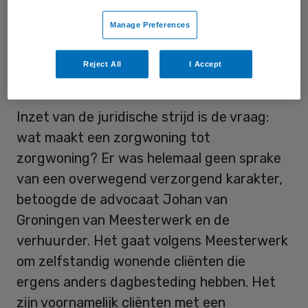
geklaagd over geluidsoverlast van jongeren
Manage Preferences
die buiten zitten en harde muziek draaien.
Reject All
I Accept
Zelfstandig
Inzet van de juridische strijd is de vraag:
wat maakt een zorgwoning tot
zorgwoning? Er was helemaal geen sprake
van een overwegend verzorgend karakter,
betoogde de advocaat Johan van
Groningen van Meesterwerk en de
verhuurder. Het gaat volgens Meesterwerk
om zelfstandig wonende cliënten die
ergens anders dagbesteding hebben. Het
zijn voornamelijk cliënten met een