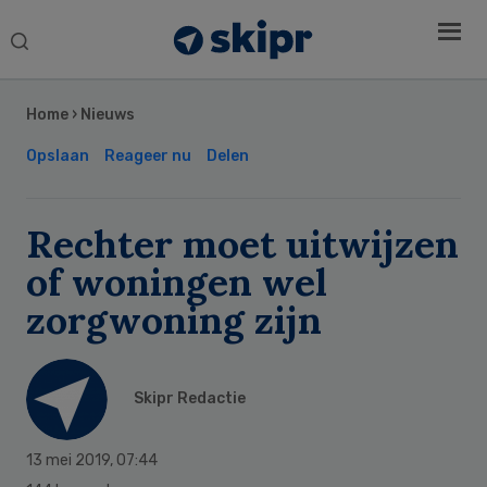
Search
this
Secondary
website
Sidebar
Home
›
Nieuws
Opslaan
Reageer nu
Delen
Rechter moet uitwijzen
of woningen wel
zorgwoning zijn
Skipr Redactie
13 mei 2019
,
07:44