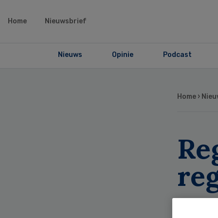
Home
Nieuwsbrief
Nieuws
Opinie
Podcast
Home
›
Nieu
Re
re
zo