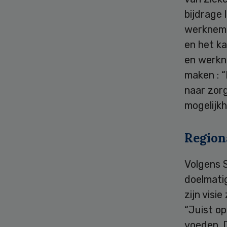
bijdrage
werkneme
en het k
en werkn
maken : “
naar zorg
mogelijk
Region
Volgens S
doelmatig
zijn visi
“Juist op
voeden. D