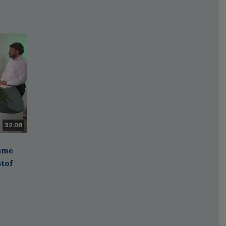
32:08
zame
stof