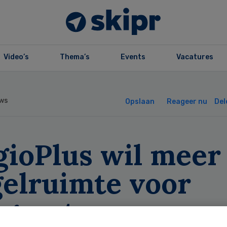
Video’s
Thema’s
Events
Vacatures
ws
Opslaan
Reageer nu
Del
gioPlus wil meer
gelruimte voor
rgsector