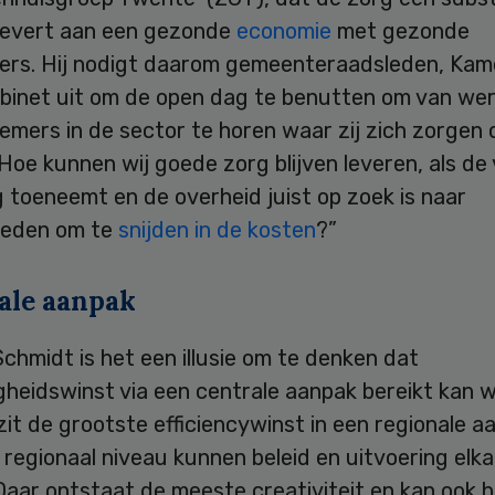
 levert aan een gezonde
economie
met gezonde
rs. Hij nodigt daarom gemeenteraadsleden, Kam
abinet uit om de open dag te benutten om van we
emers in de sector te horen waar zij zich zorgen
Hoe kunnen wij goede zorg blijven leveren, als de
 toeneemt en de overheid juist op zoek is naar
heden om te
snijden in de kosten
?”
ale aanpak
chmidt is het een illusie om te denken dat
heidswinst via een centrale aanpak bereikt kan w
e zit de grootste efficiencywinst in een regionale a
 regionaal niveau kunnen beleid en uitvoering elka
aar ontstaat de meeste creativiteit en kan ook h