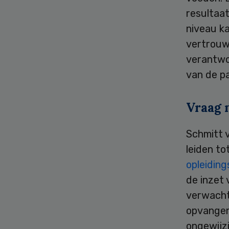
resultaat
niveau ka
vertrouw
verantwoo
van de pa
Vraag 
Schmitt v
leiden to
opleidin
de inzet 
verwacht
opvangen 
ongewijz