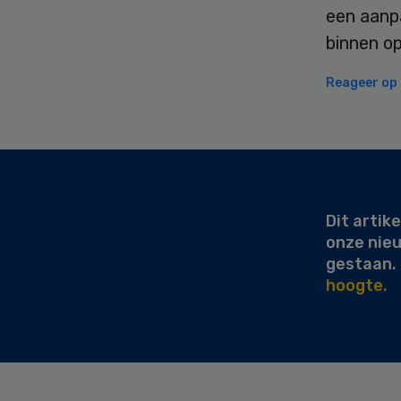
een aanpa
binnen op
Reageer op d
Secondary
Sidebar
Dit artike
onze nie
gestaan.
hoogte.