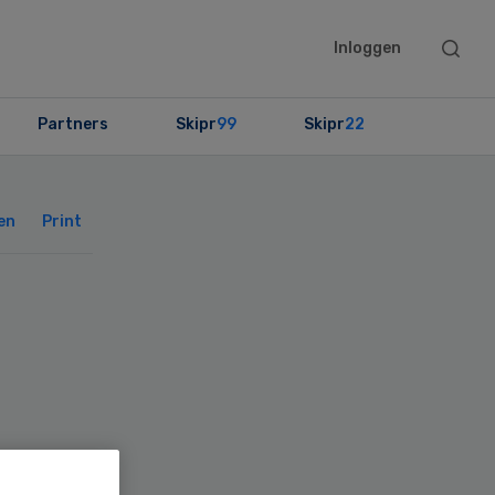
Searc
Inloggen
this
websit
Partners
Skipr
99
Skipr
22
Primary
Sidebar
en
Print