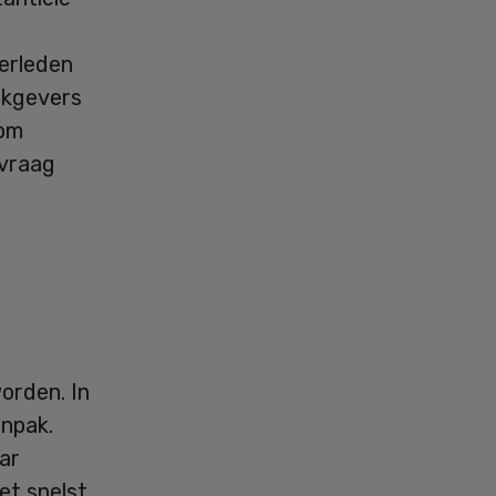
erleden
rkgevers
 om
 vraag
orden. In
anpak.
ar
et snelst