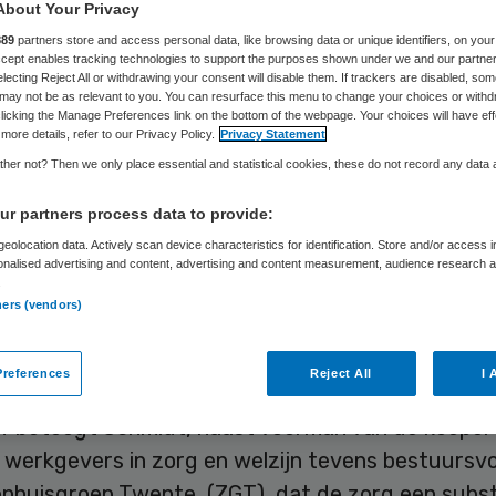
About Your Privacy
889
partners store and access personal data, like browsing data or unique identifiers, on your
Accept enables tracking technologies to support the purposes shown under we and our partne
Skipr Redactie
16 maart 2010
,
16:28
37 keer gelezen
electing Reject All or withdrawing your consent will disable them. If trackers are disabled, so
may not be as relevant to you. You can resurface this menu to change your choices or withd
licking the Manage Preferences link on the bottom of the webpage. Your choices will have eff
more details, refer to our Privacy Policy.
Privacy Statement
ijk Nederland moet ophouden de zorg als een coll
her not? Then we only place essential and statistical cookies, these do not record any data
e schilderen, die alleen door strakke centrale regie
r partners process data to provide:
 kan worden. Dit schrijft voorzitter Meindert Sc
eolocation data. Actively scan device characteristics for identification. Store and/or access 
, de organisatie achter de landelijke Open Dag v
onalised advertising and content, advertising and content measurement, audience research 
.
0 maart, dinsdag in een open brief.
ners (vendors)
ge aan economie
references
Reject All
I 
ief betoogt Schmidt, naast voorman van de koepel
e werkgevers in zorg en welzijn tevens bestuursv
enhuisgroep Twente (ZGT), dat de zorg een subst