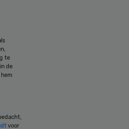
ls
n,
g te
in de
s hem
bedacht,
idt
voor