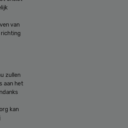
lijk
iven van
richting
u zullen
s aan het
Ondanks
org kan
j