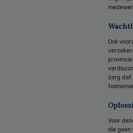
medewerk
Wachtl
Ook voorz
verzeker
provincie
verdiscon
zorg dat
toeneme
Oplossi
Voor dez
die geen 