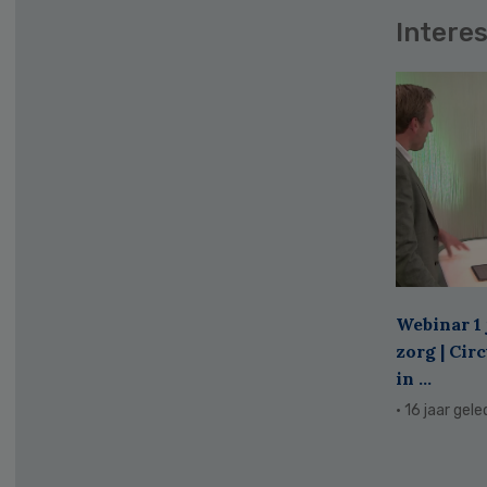
Interes
Webinar 1 
zorg | Cir
in ...
· 16 jaar gel