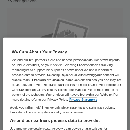
73 keer gelezen
We Care About Your Privacy
We and our
889
partners store and access personal data, like browsing data
or unique identifiers, on your device. Selecting I Accept enables tracking
technologies to support the purposes shown under we and our partners
process data to provide. Selecting Reject All or withdrawing your consent will
disable them. If trackers are disabled, some content and ads you see may not
be as relevant to you. You can resurface this menu to change your choices or
withdraw consent at any time by clicking the Manage Preferences link on the
bottom of the webpage. Your choices will have effect within our Website. For
more details, refer to our Privacy Policy.
Privacy Statement
De nieuwbouw van de Reinier de Graaf
Would you rather not? Then we only place essential and statistical cookies,
these do not record any data about you as a person
Groep is met de ondertekening van een
We and our partners process data to provide:
samenwerkingsovereenkomst met de
Use precise geolocation data. Actively scan device characteristics for