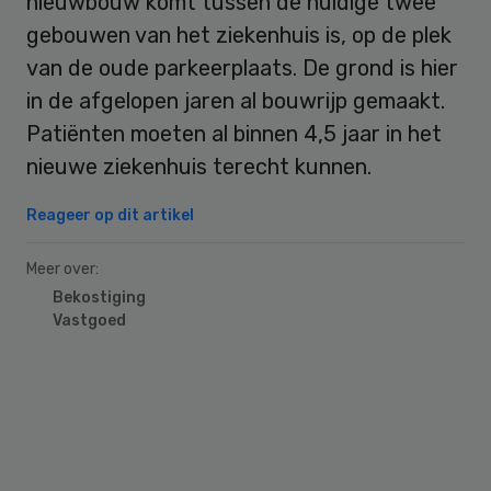
nieuwbouw komt tussen de huidige twee
gebouwen van het ziekenhuis is, op de plek
van de oude parkeerplaats. De grond is hier
in de afgelopen jaren al bouwrijp gemaakt.
Patiënten moeten al binnen 4,5 jaar in het
nieuwe ziekenhuis terecht kunnen.
Reageer op dit artikel
Meer over:
Bekostiging
Vastgoed
Primary
Sidebar