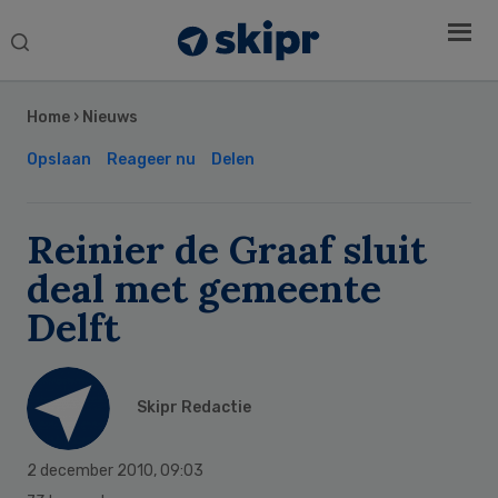
Search
this
Secondary
website
Sidebar
Home
›
Nieuws
Opslaan
Reageer nu
Delen
Reinier de Graaf sluit
deal met gemeente
Delft
Skipr Redactie
2 december 2010
,
09:03