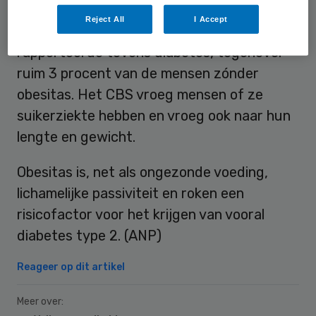
Nederlanders obesitas (ernstig
Reject All
I Accept
overgewicht). Ruim 17 procent van hen
rapporteerde tevens diabetes, tegenover
ruim 3 procent van de mensen zónder
obesitas. Het CBS vroeg mensen of ze
suikerziekte hebben en vroeg ook naar hun
lengte en gewicht.
Obesitas is, net als ongezonde voeding,
lichamelijke passiviteit en roken een
risicofactor voor het krijgen van vooral
diabetes type 2. (ANP)
Reageer op dit artikel
Meer over: