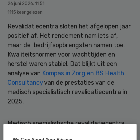
26 juni 2026
,
11:51
1115 keer gelezen
Revalidatiecentra sloten het afgelopen jaar
positief af. Het rendement nam iets af,
maar de bedrijfsopbrengsten namen toe.
Kwaliteitsnormen voor wachttijden en
herstel waren stabiel. Dat blijkt uit een
analyse van
Kompas in Zorg en BS Health
Consultancy
van de prestaties van de
medisch specialistisch revalidatiecentra in
2025.
Medisch specialistische revalidatiecentra
moeten naast hun jaarrekening ook ieder
We Care About Your Privacy