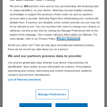
jaar prestatie-indicatoren op het gebied
We and our
889
partners store and access personal data, like browsing data
van kwaliteit/doelmatigheid,
or unique identifiers, on your device. Selecting I Accept enables tracking
patiënttevredenheid en wachttijden ter
technologies to support the purposes shown under we and our partners
process data to provide. Selecting Reject All or withdrawing your consent will
verantwoording aan te leveren. De
disable them. If trackers are disabled, some content and ads you see may not
be as relevant to you. You can resurface this menu to change your choices or
jaarverantwoordingsstukken 2025 van de
withdraw consent at any time by clicking the Manage Preferences link on the
bottom of the webpage. Your choices will have effect within our Website. For
revalidatiecentra moesten uiterlijk op 31
more details, refer to our Privacy Policy.
Privacy Statement
mei 2026 aangeleverd te worden bij het
Would you rather not? Then we only place essential and statistical cookies,
these do not record any data about you as a person
ministerie van VWS.
We and our partners process data to provide:
Opvallend is dat medio 22 juni 2026 van drie
Use precise geolocation data. Actively scan device characteristics for
identification. Store and/or access information on a device. Personalised
van de vijftien onderzochte
advertising and content, advertising and content measurement, audience
research and services development.
revalidatiecentra nog geen jaarrekeningen
List of Partners (vendors)
2025 openbaar beschikbaar zijn. Die vallen
daarom buiten de analyse van Kompas in
Manage Preferences
Zorg en BS Health Consultancy. Jeroen
Bosch Ziekenhuis, UMCG – Centrum voor