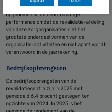
Reject All
I Accept
Revalidatie en Sint Maartenskliniek zijn niet
opgenomen bij de bedrijfsmatige
performance omdat de revalidatie-afdeling
van deze zorgorganisaties niet het
grootste onderdeel vormen van de
organisatie-activiteiten en niet apart wordt
verantwoord in de jaarrekening.
Bedrijfsopbrengsten
De bedrijfsopbrengsten van de
revalidatiecentra zijn in 2025 met
gemiddeld 6,4 procent gestegen ten
opzichte van 2024. In 2025 is het
gemiddelde rendement van de