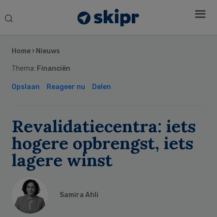
Search
this
Secondary
website
Sidebar
Home
›
Nieuws
Thema:
Financiën
Opslaan
Reageer nu
Delen
Revalidatiecentra: iets
hogere opbrengst, iets
lagere winst
Samira Ahli