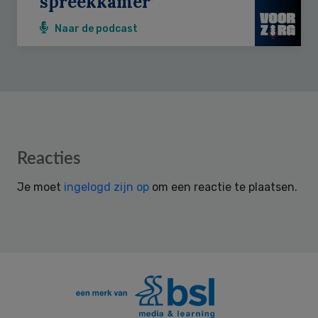
spreekkamer’
Naar de podcast
Reader
Reacties
Interactions
Je moet
ingelogd zijn op
om een reactie te plaatsen.