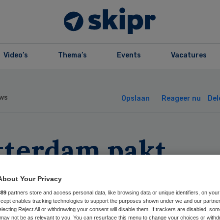
Video’s
Thema’s
Events
Vacatures
ws
Opslaan
Reageer nu
Del
tterdam pakt
komens
About Your Privacy
rgbestuurders aa
889
partners store and access personal data, like browsing data or unique identifiers, on your
Accept enables tracking technologies to support the purposes shown under we and our partne
electing Reject All or withdrawing your consent will disable them. If trackers are disabled, so
may not be as relevant to you. You can resurface this menu to change your choices or withd