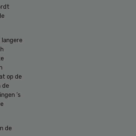
ordt
de
l langere
ch
ke
n
at op de
n de
ingen ’s
de
n de