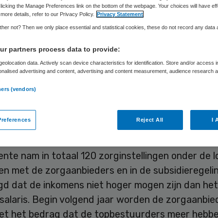
licking the Manage Preferences link on the bottom of the webpage. Your choices will have eff
more details, refer to our Privacy Policy.
Privacy Statement
her not? Then we only place essential and statistical cookies, these do not record any data
Skipr Redactie
8 oktober 2015
,
12:33
27 keer gelezen
r partners process data to provide:
eolocation data. Actively scan device characteristics for identification. Store and/or access 
nte Rotterdam gaat ongeoorloofde topinkomens 
onalised advertising and content, advertising and content measurement, audience research 
.
llingen in de regio aanpakken. Rotterdam telt 39
ners (vendors)
ellingen waar 69 bestuurders meer verdienen dan
(178.000 euro). Dat blijkt uit een donderdag gepu
references
Reject All
I 
 topinkomens bij zorgaanbieders.
te nam in totaal 120 zorginstellingen onder de lo
n met de zorgaanbieders en in de subsidieregelin
gd dat de inkomens niet hoger mogen zijn dan het
salaris. Begin volgend jaar worden de zorgaanbie
et het bedrag dat de topbestuurders meer hebb