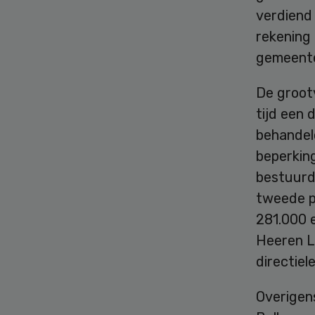
verdiend
rekening 
gemeente
De grootv
tijd een 
behandel
beperking
bestuurde
tweede p
281.000 e
Heeren L
directie
Overigen