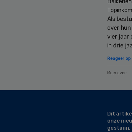
Balkenen
Topinkom
Als best
over hun
vier jaar
in drie j
Reageer op d
Meer over:
Secondary
Sidebar
Dit artike
onze nie
gestaan.