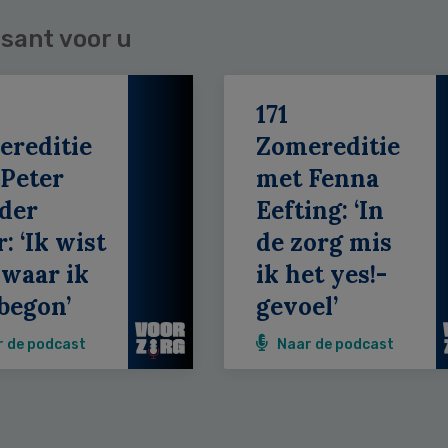
sant voor u
171
ereditie
Zomereditie
Peter
met Fenna
der
Eefting: ‘In
: ‘Ik wist
de zorg mis
 waar ik
ik het yes!-
begon’
gevoel’
r de podcast
Naar de podcast