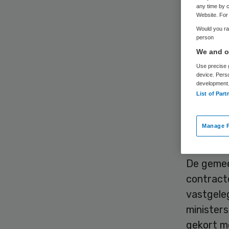
any time by c
Website. For 
Would you rat
person
We and ou
Use precise g
De gemee
device. Pers
development
zorginste
List of Part
zorginst
minister 
Manage P
lijst van
De gemeen
contracte
vastgele
ministers
gekort m