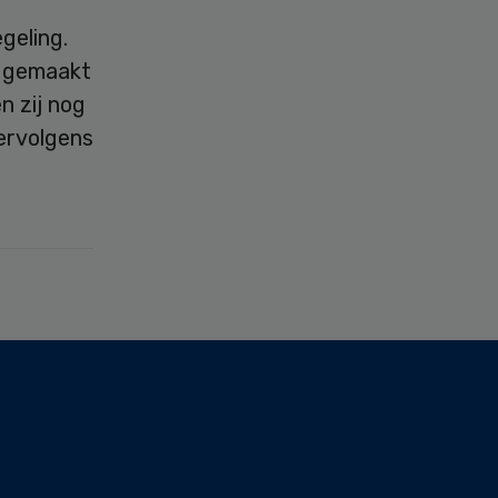
geling.
n gemaakt
n zij nog
vervolgens