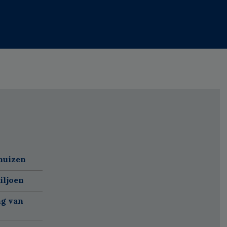
huizen
iljoen
ng van