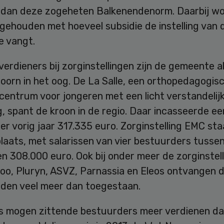
 dan deze zogeheten Balkenendenorm. Daarbij w
gehouden met hoeveel subsidie de instelling van 
 vangt.
erdieners bij zorginstellingen zijn de gemeente a
doorn in het oog. De La Salle, een orthopedagogis
centrum voor jongeren met een licht verstandelij
, spant de kroon in de regio. Daar incasseerde ee
r vorig jaar 317.335 euro. Zorginstelling EMC sta
laats, met salarissen van vier bestuurders tusse
n 308.000 euro. Ook bij onder meer de zorginstell
oo, Pluryn, ASVZ, Parnassia en Eleos ontvangen 
leden veel meer dan toegestaan.
s mogen zittende bestuurders meer verdienen da