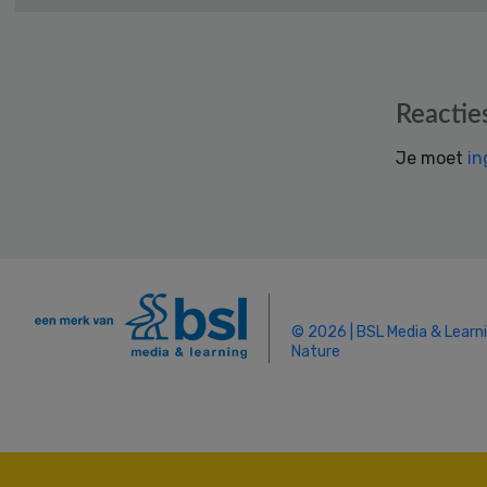
Reader
Reactie
Interactions
Je moet
in
© 2026 | BSL Media & Learn
Nature