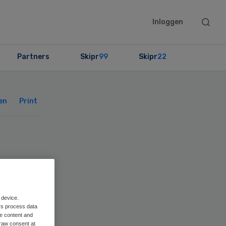
Searc
Inloggen
this
websit
Partners
Skipr
99
Skipr
22
Primary
Sidebar
en
Print
n
 device.
rs process data
me content and
raw consent at