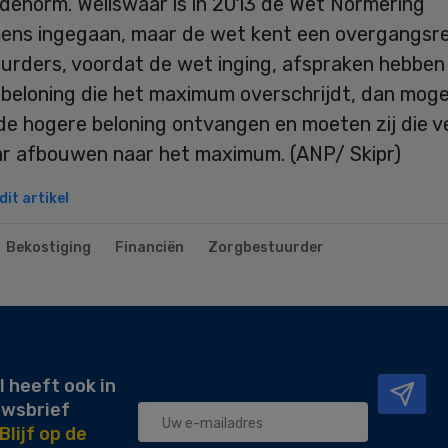
denorm. Weliswaar is in 2013 de Wet Normering
ens ingegaan, maar de wet kent een overgangsre
uurders, voordat de wet inging, afspraken hebbe
 beloning die het maximum overschrijdt, dan moge
 de hogere beloning ontvangen en moeten zij die 
aar afbouwen naar het maximum. (ANP/ Skipr)
it artikel
Bekostiging
Financiën
Zorgbestuurder
l heeft ook in
uwsbrief
Blijf op de