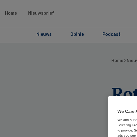
Home
Nieuwsbrief
Nieuws
Opinie
Podcast
Home
›
Nieu
Ro
in
We Care 
zo
We and our
Selecting I 
to provide. S
ads you see 