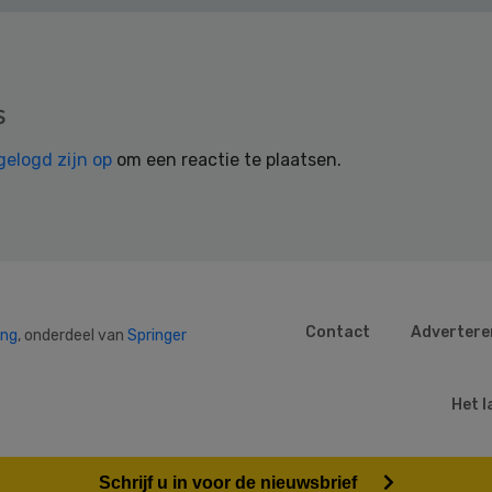
s
gelogd zijn op
om een reactie te plaatsen.
Contact
Advertere
ing
, onderdeel van
Springer
Het l
Schrijf u in voor de nieuwsbrief