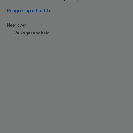
Reageer op dit artikel
Meer over:
Volksgezondheid
Primary
Sidebar