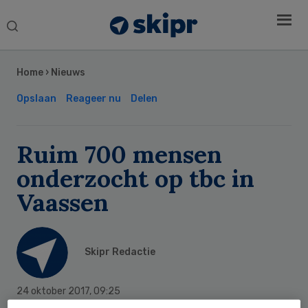
Search
this
Secondary
website
Sidebar
Home
›
Nieuws
Opslaan
Reageer nu
Delen
Ruim 700 mensen
onderzocht op tbc in
Vaassen
Skipr Redactie
24 oktober 2017
,
09:25