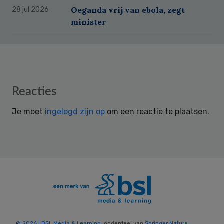
Oeganda vrij van ebola, zegt
28 jul 2026
minister
Reader
Reacties
Interactions
Je moet
ingelogd zijn op
om een reactie te plaatsen.
© 2026 | BSL Media & Learning
, onderdeel van
Springer Nature