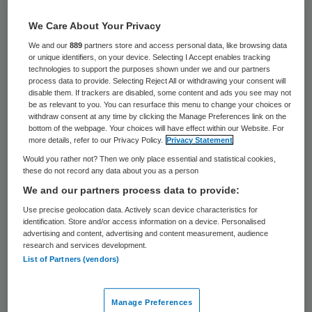
25 keer gelezen
We Care About Your Privacy
Ruim zevenhonderd inwoners van Vaassen
We and our
889
partners store and access personal data, like browsing data
or unique identifiers, on your device. Selecting I Accept enables tracking
op de Veluwe moeten zich dinsdag bij de
technologies to support the purposes shown under we and our partners
process data to provide. Selecting Reject All or withdrawing your consent will
GGD laten testen op open tuberculose
disable them. If trackers are disabled, some content and ads you see may not
(tbc). Dat is nodig omdat in Vaassen en het
be as relevant to you. You can resurface this menu to change your choices or
withdraw consent at any time by clicking the Manage Preferences link on the
naburige Apeldoorn bij ruim twintig mensen
bottom of the webpage. Your choices will have effect within our Website. For
more details, refer to our Privacy Policy.
Privacy Statement
de zeer besmettelijke tbc is vastgesteld.
Would you rather not? Then we only place essential and statistical cookies,
Tbc is met medicijnen goed te behandelen,
these do not record any data about you as a person
zo verzekert de GGD.
We and our partners process data to provide:
Use precise geolocation data. Actively scan device characteristics for
Tbc wordt veroorzaakt door een bacterie in
identification. Store and/or access information on a device. Personalised
advertising and content, advertising and content measurement, audience
de longen. Een patiënt besmet anderen
research and services development.
List of Partners (vendors)
door hoesten en niezen. Iemand kan al heel
lang besmet zijn zonder ziek te worden en
Manage Preferences
in die tijd anderen ook besmetten. Wie ziek