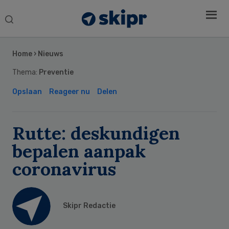
Search
this
Secondary
website
Sidebar
Home
›
Nieuws
Thema:
Preventie
Opslaan
Reageer nu
Delen
Rutte: deskundigen
bepalen aanpak
coronavirus
Skipr Redactie