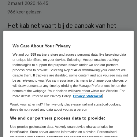
2 maart 2020
,
16:45
966 keer gelezen
Het kabinet vaart bij de aanpak van het
nieuwe coronavirus volledig op de
deskundigheid van met name het RIVM en
We Care About Your Privacy
de GGD’s. Dat betekent dat voor nu alleen
We and our
889
partners store and access personal data, like browsing data
or unique identifiers, on your device. Selecting I Accept enables tracking
gerichte maatregelen worden genomen om
technologies to support the purposes shown under we and our partners
te voorkomen dat mensen die al besmet
process data to provide. Selecting Reject All or withdrawing your consent will
disable them. If trackers are disabled, some content and ads you see may not
zijn, ook anderen kunnen aansteken.
be as relevant to you. You can resurface this menu to change your choices or
withdraw consent at any time by clicking the Manage Preferences link on the
bottom of the webpage. Your choices will have effect within our Website. For
more details, refer to our Privacy Policy.
Privacy Statement
Dat zegt premier Mark Rutte in reactie op
Would you rather not? Then we only place essential and statistical cookies,
kritiek vanuit de Tweede Kamer. Sommige
these do not record any data about you as a person
We and our partners process data to provide:
Kamerleden willen bijvoorbeeld weten
Use precise geolocation data. Actively scan device characteristics for
waarom in Nederland nog geen grote
identification. Store and/or access information on a device. Personalised