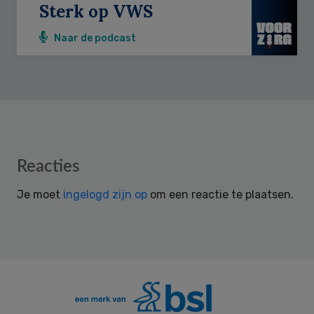
Sterk op VWS
Naar de podcast
Reader
Reacties
Interactions
Je moet
ingelogd zijn op
om een reactie te plaatsen.