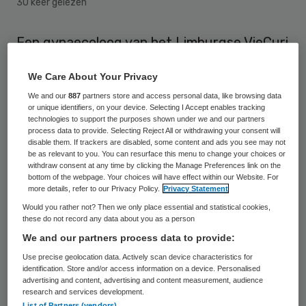
30 keer gelezen
Een gynaecoloog van het Limburgse VieCuri
Medisch Centrum heeft zonder instemming
We Care About Your Privacy
de baarmoeder verwijderd van een Poolse
We and our
887
partners store and access personal data, like browsing data
vrouw (35) met kinderwens. Het ziekenhuis
or unique identifiers, on your device. Selecting I Accept enables tracking
technologies to support the purposes shown under we and our partners
moet de vrouw nu een schadevergoeding
process data to provide. Selecting Reject All or withdrawing your consent will
van zo’n 33.700 euro betalen. Dit blijkt uit
disable them. If trackers are disabled, some content and ads you see may not
be as relevant to you. You can resurface this menu to change your choices or
een uitspraak van de rechtbank in Limburg.
withdraw consent at any time by clicking the Manage Preferences link on the
bottom of the webpage. Your choices will have effect within our Website. For
more details, refer to our Privacy Policy.
Privacy Statement
De destijds 35-jarige vrouw werd in
Would you rather not? Then we only place essential and statistical cookies,
augustus 2013 vanwege
these do not record any data about you as a person
baarmoederklachten doorverwezen naar de
We and our partners process data to provide:
gynaecoloog in het VieCuri ziekenhuis en
Use precise geolocation data. Actively scan device characteristics for
identification. Store and/or access information on a device. Personalised
stemde in met een operatie. Vanwege de
advertising and content, advertising and content measurement, audience
research and services development.
taalbarrière had zij niet begrepen dat haar
List of Partners (vendors)