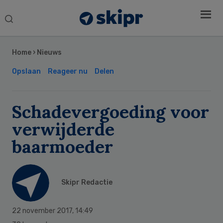
Search
this
Secondary
website
Sidebar
Home
›
Nieuws
Opslaan
Reageer nu
Delen
Schadevergoeding voor
verwijderde
baarmoeder
Skipr Redactie
22 november 2017
,
14:49