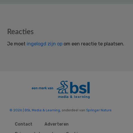
Reader
Reacties
Interactions
Je moet
ingelogd zijn op
om een reactie te plaatsen.
© 2026 | BSL Media & Learning
, onderdeel van
Springer Nature
Contact
Adverteren