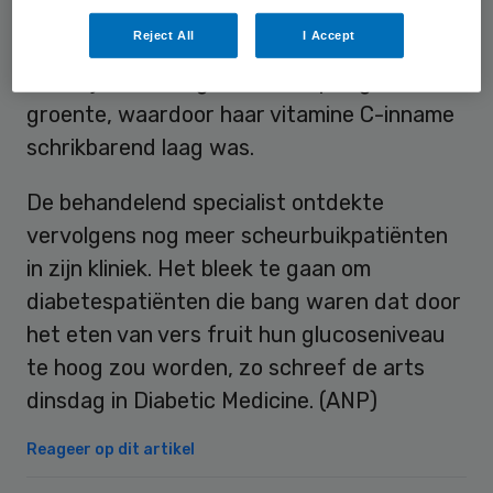
loszittende tanden, allemaal tekenen van
Reject All
I Accept
scheurbuik. De oorzaken waren snel
duidelijk: te weinig fruit en kapot gekookte
groente, waardoor haar vitamine C-inname
schrikbarend laag was.
De behandelend specialist ontdekte
vervolgens nog meer scheurbuikpatiënten
in zijn kliniek. Het bleek te gaan om
diabetespatiënten die bang waren dat door
het eten van vers fruit hun glucoseniveau
te hoog zou worden, zo schreef de arts
dinsdag in Diabetic Medicine. (ANP)
Reageer op dit artikel