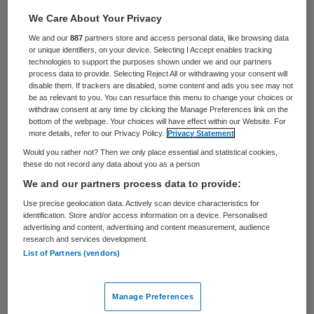
matrozen die vierhonderd jaar geleden de
We Care About Your Privacy
wereldzeeën bevoeren: scheurbuik. Door
We and our
887
partners store and access personal data, like browsing data
or unique identifiers, on your device. Selecting I Accept enables tracking
een langdurig tekort aan vitamine C
technologies to support the purposes shown under we and our partners
process data to provide. Selecting Reject All or withdrawing your consent will
ontstonden zwellingen en bloedingen.
disable them. If trackers are disabled, some content and ads you see may not
Zonder behandeling stierf je eraan. Een arts
be as relevant to you. You can resurface this menu to change your choices or
withdraw consent at any time by clicking the Manage Preferences link on the
in Sydney was verbaasd toen hij recent bij
bottom of the webpage. Your choices will have effect within our Website. For
more details, refer to our Privacy Policy.
Privacy Statement
meerdere patiënten de diagnose
Would you rather not? Then we only place essential and statistical cookies,
scheurbuik moest stellen.
these do not record any data about you as a person
We and our partners process data to provide:
Scheurbuik in de 21e eeuw is een
Use precise geolocation data. Actively scan device characteristics for
opmerkelijke aandoening, zeker als die
identification. Store and/or access information on a device. Personalised
advertising and content, advertising and content measurement, audience
voorkomt in een ontwikkeld land als
research and services development.
List of Partners (vendors)
Australië. Penelope Jackson bleek de
eerste patiënt die last kreeg van bloedend
Manage Preferences
tandvlees, zweren, pijnlijke spieren en