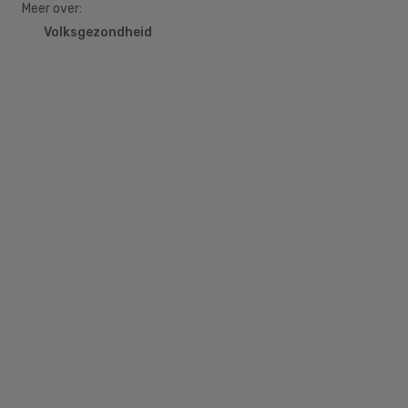
Meer over:
Volksgezondheid
Primary
Sidebar