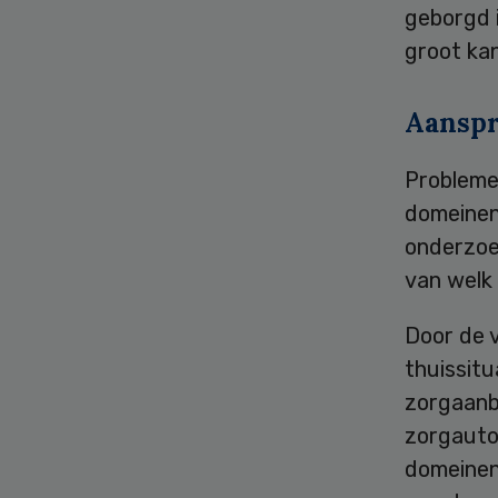
geborgd i
groot kan
Aansp
Probleme
domeinen
onderzoek
van welk
Door de v
thuissit
zorgaanb
zorgautor
domeinen 