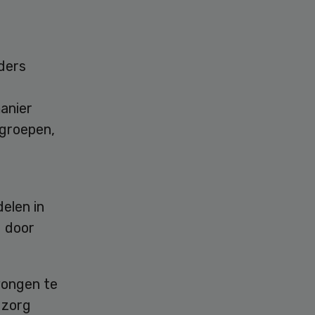
ders
anier
tgroepen,
elen in
d door
wongen te
 zorg