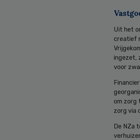
Vastgo
Uit het o
creatief
Vrijgeko
ingezet, 
voor zwa
Financie
georgani
om zorg t
zorg via
De NZa t
verhuizen