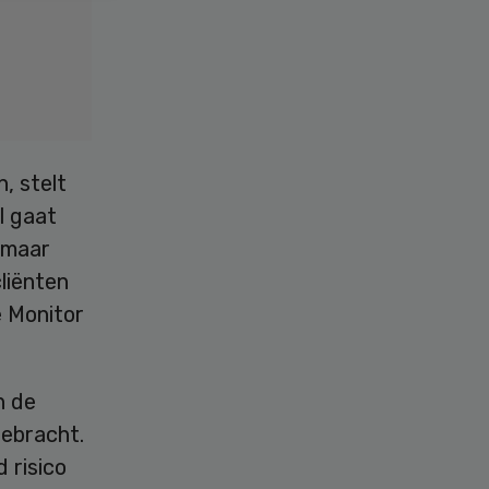
, stelt
l gaat
, maar
liënten
e Monitor
n de
gebracht.
 risico