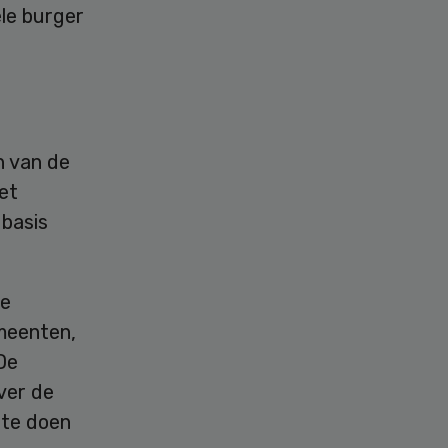
ele burger
n van de
et
 basis
de
emeenten,
De
ver de
 te doen