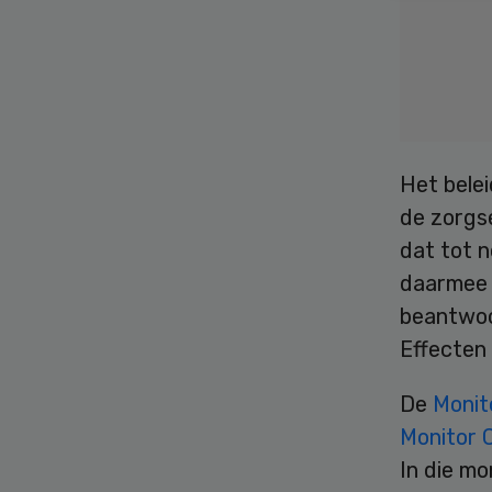
Het belei
de zorgse
dat tot n
daarmee w
beantwoo
Effecten
De
Monit
Monitor C
In die mo