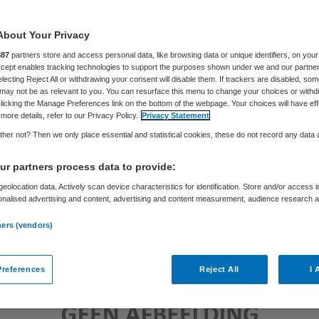
About Your Privacy
Samira Ahli
21 oktober 2016
,
12:23
244 keer gelezen
887
partners store and access personal data, like browsing data or unique identifiers, on your
Accept enables tracking technologies to support the purposes shown under we and our partne
electing Reject All or withdrawing your consent will disable them. If trackers are disabled, so
may not be as relevant to you. You can resurface this menu to change your choices or withd
licking the Manage Preferences link on the bottom of the webpage. Your choices will have eff
more details, refer to our Privacy Policy.
Privacy Statement
her not? Then we only place essential and statistical cookies, these do not record any data
r partners process data to provide:
eolocation data. Actively scan device characteristics for identification. Store and/or access 
onalised advertising and content, advertising and content measurement, audience research 
.
ners (vendors)
references
Reject All
I 