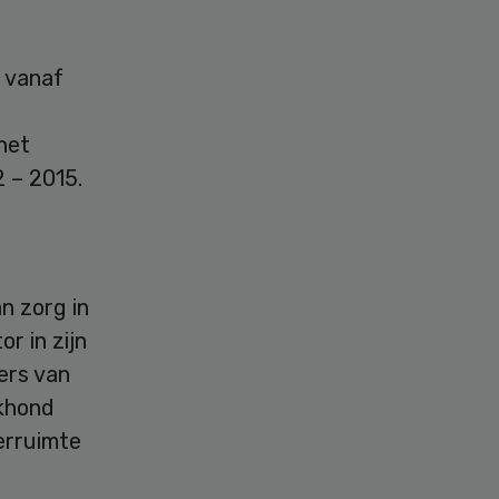
 vanaf
 het
 – 2015.
n zorg in
r in zijn
fers van
akhond
erruimte