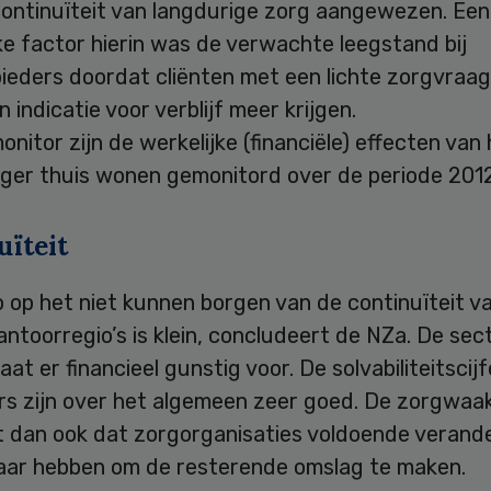
continuïteit van langdurige zorg aangewezen. Een
ke factor hierin was de verwachte leegstand bij
ieders doordat cliënten met een lichte zorgvraag
 indicatie voor verblijf meer krijgen.
onitor zijn de werkelijke (financiële) effecten van
nger thuis wonen gemonitord over de periode 2012
uïteit
o op het niet kunnen borgen van de continuïteit va
ntoorregio’s is klein, concludeert de NZa. De secto
aat er financieel gunstig voor. De solvabiliteitscij
rs zijn over het algemeen zeer goed. De zorgwa
 dan ook dat zorgorganisaties voldoende verand
aar hebben om de resterende omslag te maken.