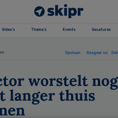
Video’s
Thema’s
Events
Vacatures
ws
Opslaan
Reageer nu
Del
tor worstelt nog
 langer thuis
nen