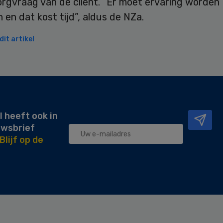
orgvraag van de cliënt. “Er moet ervaring worden
en dat kost tijd”, aldus de NZa.
it artikel
l heeft ook in
uwsbrief
Blijf op de