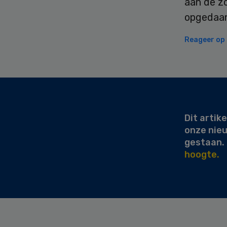
aan de z
opgedaan 
Reageer op d
Secondary
Sidebar
Dit artike
onze nie
gestaan.
hoogte.