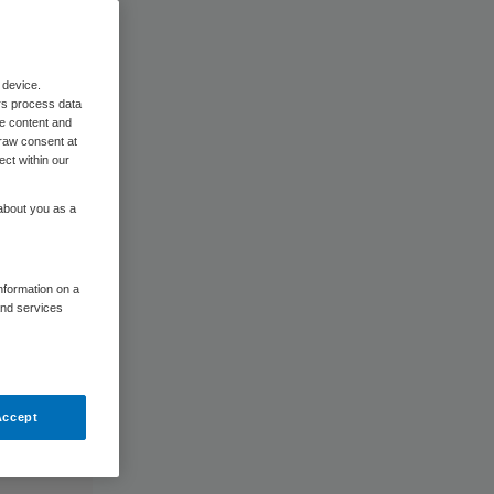
 device.
rs process data
me content and
raw consent at
ect within our
 about you as a
information on a
and services
Accept