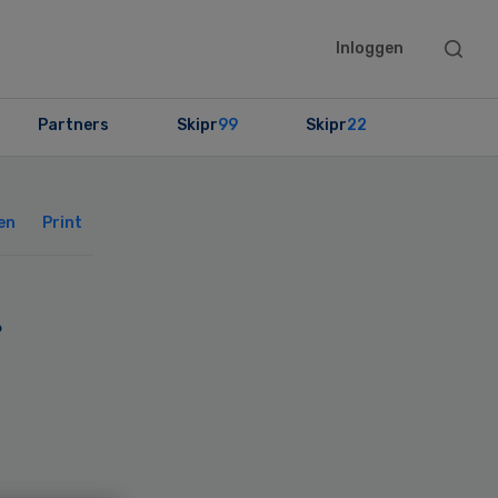
Searc
Inloggen
this
websit
Partners
Skipr
99
Skipr
22
Primary
Sidebar
en
Print