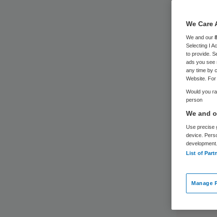
We Care 
We and our
Selecting I 
to provide. S
ads you see 
any time by c
Website. For 
Would you rat
person
We and ou
Use precise g
device. Pers
development
List of Part
Manage P