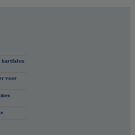
 hartfalen
er voor
ames
ie