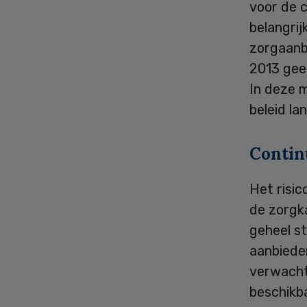
voor de 
belangrij
zorgaanb
2013 geen
In deze m
beleid la
Contin
Het risic
de zorgka
geheel st
aanbiede
verwacht
beschikb