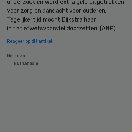
onderzoek en werd extra geld uitgetrokken
voor zorg en aandacht voor ouderen.
Tegelijkertijd mocht Dijkstra haar
initiatiefwetsvoorstel doorzetten. (ANP)
Reageer op dit artikel
Meer over:
Euthanasie
Primary
Sidebar