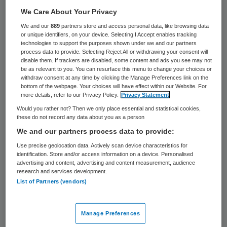
41 keer gelezen
We Care About Your Privacy
We and our
889
partners store and access personal data, like browsing data
Fractieleider Gert-Jan Segers van de
or unique identifiers, on your device. Selecting I Accept enables tracking
technologies to support the purposes shown under we and our partners
ChristenUnie vindt het “onverstandig” om
process data to provide. Selecting Reject All or withdrawing your consent will
haast te maken met het wetsvoorstel dat
disable them. If trackers are disabled, some content and ads you see may not
be as relevant to you. You can resurface this menu to change your choices or
stervenshulp moet bieden aan mensen die
withdraw consent at any time by clicking the Manage Preferences link on the
bottom of the webpage. Your choices will have effect within our Website. For
vinden dat hun leven voltooid is. Tweede
more details, refer to our Privacy Policy.
Privacy Statement
Kamerlid Pia Dijkstra van D66 wil dat het
Would you rather not? Then we only place essential and statistical cookies,
these do not record any data about you as a person
kabinet juist tempo maakt met het
We and our partners process data to provide:
onderzoek naar deze groep mensen zodat
Use precise geolocation data. Actively scan device characteristics for
zij snel haar initiatiefwet over voltooid leven
identification. Store and/or access information on a device. Personalised
advertising and content, advertising and content measurement, audience
kan indienen.
research and services development.
List of Partners (vendors)
Voor het onderzoek “moeten we de tijd
nemen”, zei Segers in het tv-programma
Manage Preferences
Goedemorgen Nederland. Er bestaat