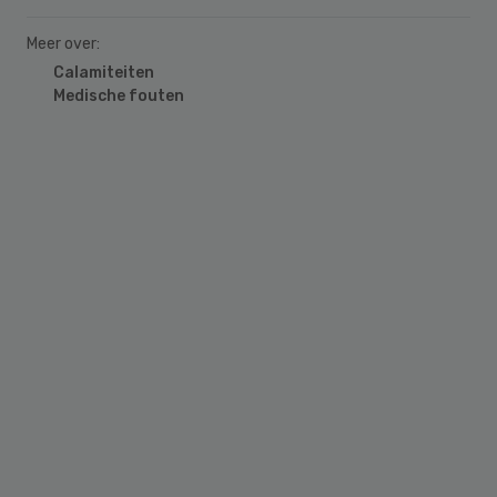
Meer over:
Calamiteiten
Medische fouten
Primary
Sidebar