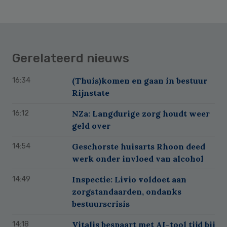
Gerelateerd nieuws
(Thuis)komen en gaan in bestuur
16:34
Rijnstate
NZa: Langdurige zorg houdt weer
16:12
geld over
Geschorste huisarts Rhoon deed
14:54
werk onder invloed van alcohol
Inspectie: Livio voldoet aan
14:49
zorgstandaarden, ondanks
bestuurscrisis
Vitalis bespaart met AI-tool tijd bij
14:18