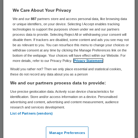
26 keer gelezen
We Care About Your Privacy
De meer dan honderd Franse slachtoffers
We and our
887
partners store and access personal data, like browsing data
or unique identifiers, on your device. Selecting I Accept enables tracking
van een Nederlandse horrortandarts krijgen
technologies to support the purposes shown under we and our partners
process data to provide. Selecting Reject All or withdrawing your consent will
voorlopig geen schadevergoeding. Mark van
disable them. If trackers are disabled, some content and ads you see may not
N. is failliet en heeft geen geld om de
be as relevant to you. You can resurface this menu to change your choices or
withdraw consent at any time by clicking the Manage Preferences link on the
compensatie van tienduizenden euro’s te
bottom of the webpage. Your choices will have effect within our Website. For
more details, refer to our Privacy Policy.
Privacy Statement
betalen.
Would you rather not? Then we only place essential and statistical cookies,
these do not record any data about you as a person
Zijn verzekering en een Frans
We and our partners process data to provide:
slachtofferfonds weigeren ook uit te keren.
Use precise geolocation data. Actively scan device characteristics for
identification. Store and/or access information on a device. Personalised
De onrust onder de gedupeerden groeit,
advertising and content, advertising and content measurement, audience
meldden Franse media.
research and services development.
List of Partners (vendors)
Hagenaar Van N. werkte jaren in het dorp
Château-Chinon, halverwege Lyon en Parijs.
Manage Preferences