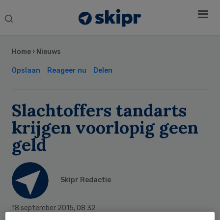
Search
this
Secondary
website
Sidebar
Home
›
Nieuws
Opslaan
Reageer nu
Delen
Slachtoffers tandarts
krijgen voorlopig geen
geld
Skipr Redactie
18 september 2015
,
08:32