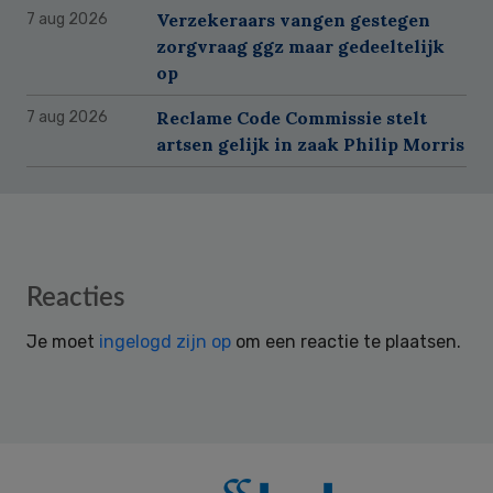
Verzekeraars vangen gestegen
7 aug 2026
zorgvraag ggz maar gedeeltelijk
op
Reclame Code Commissie stelt
7 aug 2026
artsen gelijk in zaak Philip Morris
Reader
Reacties
Interactions
Je moet
ingelogd zijn op
om een reactie te plaatsen.