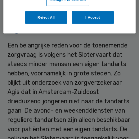
Slotervaart de capaciteit verdubbelen.
Reject All
I Accept
Eigen tandarts
Een belangrijke reden voor de toenemende
zorgvraag is volgens het Slotervaart dat
steeds minder mensen een eigen tandarts
hebben, voornamelijk in grote steden. Zo
blijkt uit onderzoek van zorgverzekeraar
Agis dat in Amsterdam-Zuidoost
drieduizend jongeren niet naar de tandarts
gaan. De avond- en weekenddiensten van
reguliere tandartsen zijn alleen beschikbaar
voor patiënten met een eigen tandarts. De
poli van het Slotervaart is toegankelijk voor