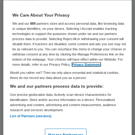
75 keer gelezen
We Care About Your Privacy
Het Slotervaartziekenhuis opent een poli
We and our
889
partners store and access personal data, like browsing data
voor spoedeisende mondzorg. Volgens de
or unique identifiers, on your device. Selecting I Accept enables tracking
technologies to support the purposes shown under we and our partners
Amsterdamse instelling is het de eerste
process data to provide. Selecting Reject All or withdrawing your consent will
disable them. If trackers are disabled, some content and ads you see may not
ziekenhuispoli waar patiënten dag en nacht
be as relevant to you. You can resurface this menu to change your choices or
terechtkunnen voor spoedeisende
withdraw consent at any time by clicking the Manage Preferences link on the
bottom of the webpage. Your choices will have effect within our Website. For
tandheelkundige zorg.
more details, refer to our Privacy Policy.
Privacy Statement
Would you rather not? Then we only place essential and statistical cookies,
these do not record any data about you as a person
Proefperiode
We and our partners process data to provide:
Use precise geolocation data. Actively scan device characteristics for
Het afgelopen half jaar heeft de poli voor
identification. Store and/or access information on a device. Personalised
advertising and content, advertising and content measurement, audience
spoedeisende mondzorg proefgedraaid, in
research and services development.
die periode werden zo’n duizend
List of Partners (vendors)
spoedbehandelingen uitgevoerd. Om aan de
toenemende vraag te voldoen, wil het
Manage Preferences