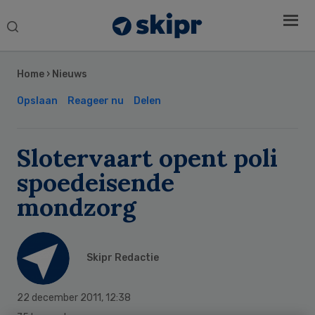
Search
this
Secondary
website
Sidebar
Home
›
Nieuws
Opslaan
Reageer nu
Delen
Slotervaart opent poli
spoedeisende
mondzorg
Skipr Redactie
22 december 2011
,
12:38