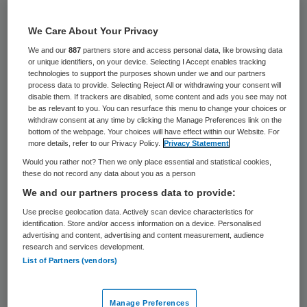
39 keer gelezen
We Care About Your Privacy
Sport Medisch Centrum (SMC)
We and our
887
partners store and access personal data, like browsing data
Maartenskliniek is op 1 mei opgegaan in SMC
or unique identifiers, on your device. Selecting I Accept enables tracking
technologies to support the purposes shown under we and our partners
Papendal.
process data to provide. Selecting Reject All or withdrawing your consent will
disable them. If trackers are disabled, some content and ads you see may not
be as relevant to you. You can resurface this menu to change your choices or
De betrokken medewerkers komen in dienst
withdraw consent at any time by clicking the Manage Preferences link on the
bottom of the webpage. Your choices will have effect within our Website. For
van
SMC Papendal
. Het nieuwe SMC blijft
more details, refer to our Privacy Policy.
Privacy Statement
toegankelijk voor patiënten op alle
Would you rather not? Then we only place essential and statistical cookies,
these do not record any data about you as a person
bestaande locaties van (voorheen) SMC
We and our partners process data to provide:
Maartenskliniek.
Use precise geolocation data. Actively scan device characteristics for
identification. Store and/or access information on a device. Personalised
De Sint Maartenskliniek wil zich toeleggen
advertising and content, advertising and content measurement, audience
research and services development.
op de tweedelijns gespecialiseerde
List of Partners (vendors)
ziekenhuiszorg. De sportmedische zorg
wordt daarom overgedragen aan SMC
Manage Preferences