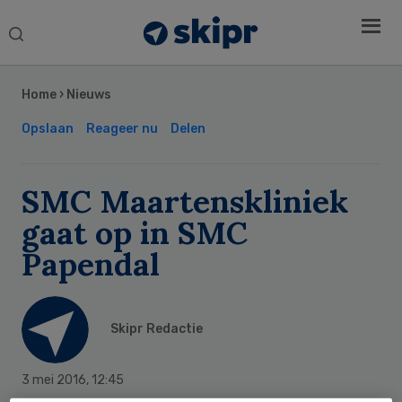
Search
this
Secondary
website
Sidebar
Home
›
Nieuws
Opslaan
Reageer nu
Delen
SMC Maartenskliniek
gaat op in SMC
Papendal
Skipr Redactie
3 mei 2016
,
12:45