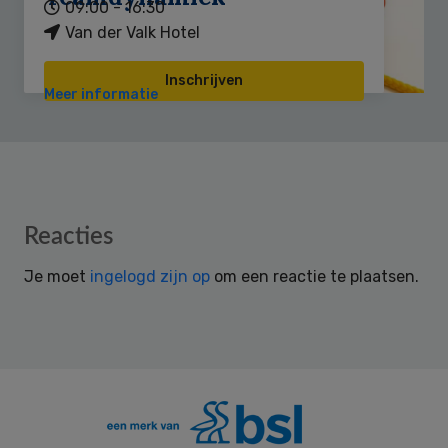
09:00 - 16:30
Van der Valk Hotel
Inschrijven
Meer informatie
Reader
Reacties
Interactions
Je moet
ingelogd zijn op
om een reactie te plaatsen.