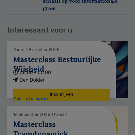
schaalt op voor internationale
groei
Interessant voor u
Vanaf 28 oktober 2025
Masterclass Bestuurlijke
Wijsheid
00:00 - 00:00
Den Dolder
Inschrijven
Meer informatie
16 december 2025, Utrecht
Masterclass
Teamdynamiek