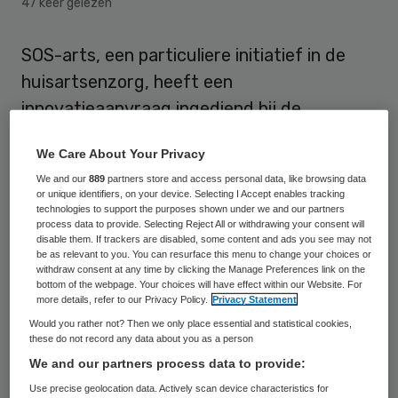
47 keer gelezen
SOS-arts, een particuliere initiatief in de
huisartsenzorg, heeft een
innovatieaanvraag ingediend bij de
Nederlandse Zorgautoriteit (NZa). Zij wil bij
We Care About Your Privacy
wijze van innovatief experiment op 1 januari
We and our
889
partners store and access personal data, like browsing data
2011 beginnen met huisartsenzorg op
or unique identifiers, on your device. Selecting I Accept enables tracking
technologies to support the purposes shown under we and our partners
afroep in de Randstad.
process data to provide. Selecting Reject All or withdrawing your consent will
disable them. If trackers are disabled, some content and ads you see may not
be as relevant to you. You can resurface this menu to change your choices or
Tweejarig experiment
withdraw consent at any time by clicking the Manage Preferences link on the
bottom of the webpage. Your choices will have effect within our Website. For
more details, refer to our Privacy Policy.
Privacy Statement
Als de NZa de aanvraag goedkeurt, loopt
Would you rather not? Then we only place essential and statistical cookies,
these do not record any data about you as a person
het experiment gedurende twee jaar voor
We and our partners process data to provide:
verzekerden van Stad Holland. Andere
Use precise geolocation data. Actively scan device characteristics for
zorgverzekeraars kunnen zich tussentijds