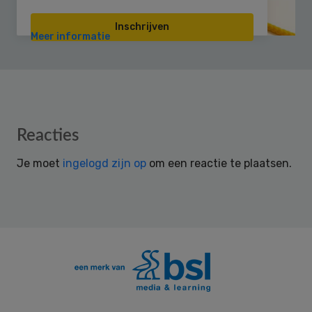
Inschrijven
Meer informatie
Reader
Reacties
Interactions
Je moet
ingelogd zijn op
om een reactie te plaatsen.