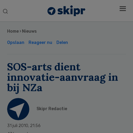
Search
this
Secondary
website
Sidebar
Home
›
Nieuws
Opslaan
Reageer nu
Delen
SOS-arts dient
innovatie-aanvraag in
bij NZa
Skipr Redactie
31 juli 2010
,
21:56