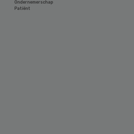
Ondernemerschap
Patiënt
Primary
Sidebar