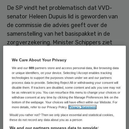
De SP vindt het problematisch dat VVD-
senator Heleen Dupuis lid is geworden van
de commissie die advies geeft over de
samenstelling van het basispakket in de
zorgverzekering. Minister Schippers ziet
echter geen bezwaar, zo heeft ze
woensdag laten weten.
We Care About Your Privacy
We and our
889
partners store and access personal data, like browsing data
Leijten vindt dat Dupuis’ werkzaamheden
or unique identifiers, on your device. Selecting I Accept enables tracking
technologies to support the purposes shown under we and our partners
onverenigbaar zijn, omdat zij als lid van de
process data to provide. Selecting Reject All or withdrawing your consent will
disable them. If trackers are disabled, some content and ads you see may not
Eerste Kamer de taak heeft Schippers te
be as relevant to you. You can resurface this menu to change your choices or
withdraw consent at any time by clicking the Manage Preferences link on the
controleren, ook over de samenstelling van
bottom of the webpage. Your choices will have effect within our Website. For
het basispakket.
Dupuis
, emeritus
more details, refer to our Privacy Policy.
Privacy Statement
Would you rather not? Then we only place essential and statistical cookies,
hoogleraar medische ethiek, is sinds kort lid
these do not record any data about you as a person
van de
Adviescommissie Pakket
van het
We and our partners process data to provide: