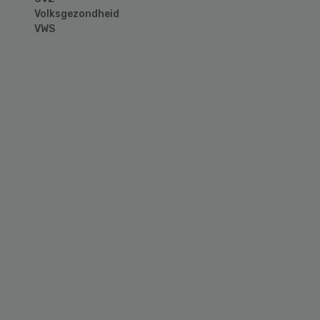
Volksgezondheid
VWS
Primary
Sidebar