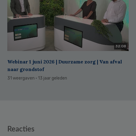
32:08
Webinar 1 juni 2026 | Duurzame zorg | Van afval
naar grondstof
31 weergaven
· 13 jaar geleden
Reader
Reacties
Interactions