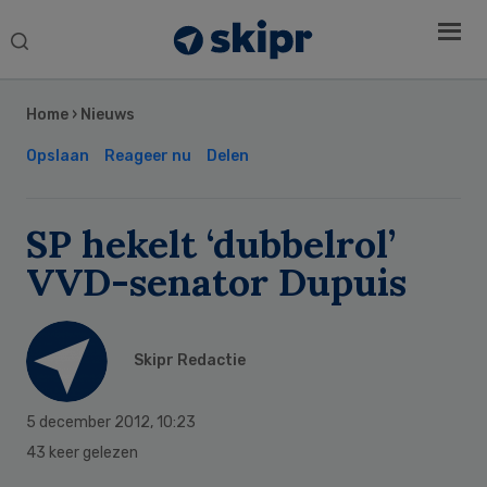
Search
this
Secondary
website
Sidebar
Home
›
Nieuws
Opslaan
Reageer nu
Delen
SP hekelt ‘dubbelrol’
VVD-senator Dupuis
Skipr Redactie
5 december 2012
,
10:23
43 keer gelezen