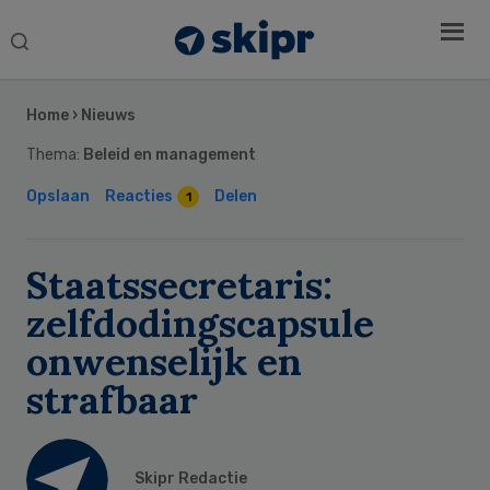
Search
this
Secondary
website
Sidebar
Home
›
Nieuws
Thema:
Beleid en management
Opslaan
Reacties
Delen
1
Staatssecretaris:
zelfdodingscapsule
onwenselijk en
strafbaar
Skipr Redactie