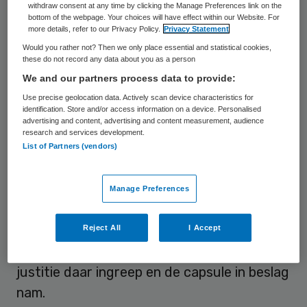
withdraw consent at any time by clicking the Manage Preferences link on the
bottom of the webpage. Your choices will have effect within our Website. For
Stikstofgas
more details, refer to our Privacy Policy.
Privacy Statement
Would you rather not? Then we only place essential and statistical cookies,
these do not record any data about you as a person
Mensen met een doodswens gaan in de
We and our partners process data to provide:
luchtdichte capsule liggen, waarna die
Use precise geolocation data. Actively scan device characteristics for
volstroomt met stikstofgas en de
identification. Store and/or access information on a device. Personalised
advertising and content, advertising and content measurement, audience
betrokkene snel buiten bewustzijn raakt en
research and services development.
overlijdt. Volgens Coöperatie Laatste Wil is
List of Partners (vendors)
de procedure zorgvuldig door allerlei
voorwaarden die er voor de gebruiker aan
Manage Preferences
zijn verbonden. In Zwitserland leidde het
gebruik van de capsule in september voor
Reject All
I Accept
het eerst tot een zelfdoding, waarna
justitie daar ingreep en de capsule in beslag
nam.