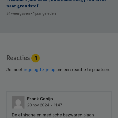
naar grondstof
31 weergaven
· 1 jaar geleden
Reader
Reacties
1
Interactions
Je moet
ingelogd zijn op
om een reactie te plaatsen.
Frank Conijn
28 nov 2024 · 11:47
De ethische en medische bezwaren slaan