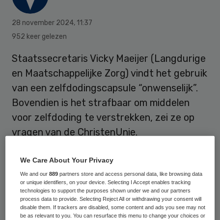
28 november 2024
,
11:37
952 keer gelezen
Staatssecretaris Vicky Maeijer (Langdurige
en Maatschappelijke Zorg) vindt het gebruik
van een zelfdodingscapsule “onwenselijk”.
Bovendien is het strafbaar om middelen
voor zelfdoding te verstrekken, zei ze op
vragen van de ChristenUnie.
We Care About Your Privacy
Aanleiding is het idee van de
Coöperatie
We and our
889
partners store and access personal data, like browsing data
Laatste Wil
om de zogenoemde Sarco in te
or unique identifiers, on your device. Selecting I Accept enables tracking
technologies to support the purposes shown under we and our partners
gaan zetten in Nederland, zo maakte de
process data to provide. Selecting Reject All or withdrawing your consent will
disable them. If trackers are disabled, some content and ads you see may not
organisatie woensdag bekend.
be as relevant to you. You can resurface this menu to change your choices or