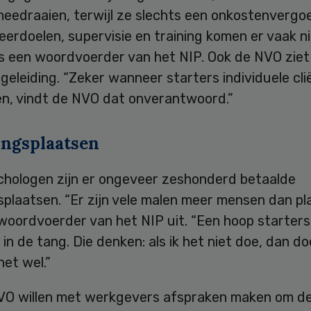
meedraaien, terwijl ze slechts een onkostenvergo
Leerdoelen, supervisie en training komen er vaak n
s een woordvoerder van het NIP. Ook de NVO ziet 
geleiding. “Zeker wanneer starters individuele cl
en, vindt de NVO dat onverantwoord.”
ingsplaatsen
chologen zijn er ongeveer zeshonderd betaalde
splaatsen. “Er zijn vele malen meer mensen dan pl
woordvoerder van het NIP uit. “Een hoop starters
in de tang. Die denken: als ik het niet doe, dan d
et wel.”
VO willen met werkgevers afspraken maken om d