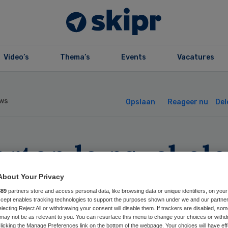
Video’s
Thema’s
Events
Vacatures
ws
Opslaan
Reageer nu
Del
tartende psychol
 pedagoog
About Your Privacy
889
partners store and access personal data, like browsing data or unique identifiers, on your
bruikt’
Accept enables tracking technologies to support the purposes shown under we and our partne
electing Reject All or withdrawing your consent will disable them. If trackers are disabled, so
may not be as relevant to you. You can resurface this menu to change your choices or withd
licking the Manage Preferences link on the bottom of the webpage. Your choices will have eff