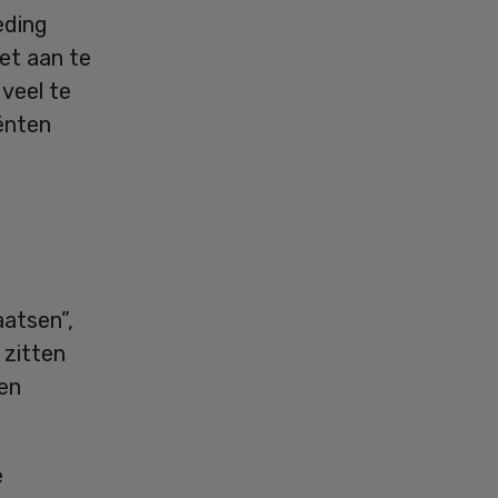
eding
iet aan te
veel te
iënten
aatsen”,
 zitten
oen
e