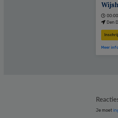
Wijs
00:00
Den D
Inschri
Meer inf
Reader
Reactie
Interactions
Je moet
in