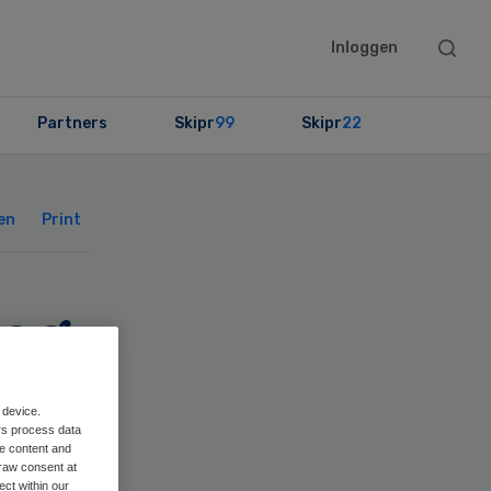
Searc
Inloggen
this
websit
Partners
Skipr
99
Skipr
22
Primary
Sidebar
en
Print
oog
 device.
rs process data
me content and
raw consent at
ect within our