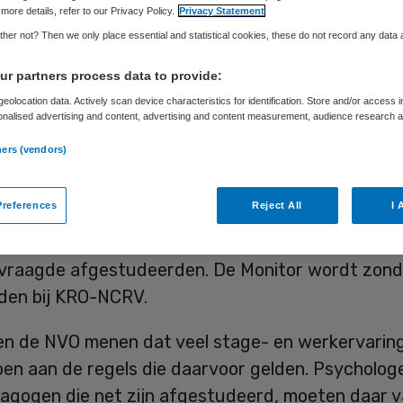
more details, refer to our Privacy Policy.
Privacy Statement
her not? Then we only place essential and statistical cookies, these do not record any data
Skipr Redactie
3 januari 2016
,
13:52
46 keer gelezen
r partners process data to provide:
eolocation data. Actively scan device characteristics for identification. Store and/or access 
onalised advertising and content, advertising and content measurement, audience research 
studeerde psychologen en orthopeden voelen zic
.
ners (vendors)
t op stages en werkervaringsplekken. Uit een enq
rogramma De Monitor, het Nederlands Instituut v
references
Reject All
I 
gen (NIP) en de Nederlandse Verenging van Ped
kundigen (NVO) blijkt dat het gaat om bijna een 
vraagde afgestudeerden. De Monitor wordt zon
den bij KRO-NCRV.
en de NVO menen dat veel stage- en werkervarin
oen aan de regels die daarvoor gelden. Psycholog
agogen die net zijn afgestudeerd, moeten daar 