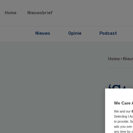
Home
Nieuwsbrief
Nieuws
Opinie
Podcast
Home
›
Nieu
‘S
en
We Care 
We and our
mis
Selecting I 
to provide. S
ads you see 
any time by c