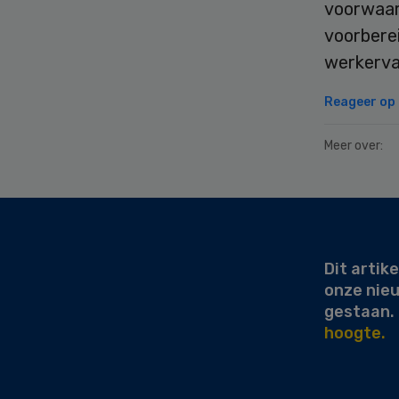
voorwaar
voorbere
werkerva
Reageer op d
Meer over:
Secondary
Sidebar
Dit artike
onze nie
gestaan.
hoogte.