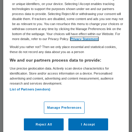
or unique identifiers, on your device. Selecting I Accept enables tracking
De steun voor Barack Obama’s zorgwet
technologies to support the purposes shown under we and our partners
process data to provide. Selecting Reject All or withdrawing your consent will
groeit sinds het Amerikaanse
disable them. If trackers are disabled, some content and ads you see may not
be as relevant to you. You can resurface this menu to change your choices or
Hooggerechtshof de wet donderdag heeft
withdraw consent at any time by clicking the Manage Preferences link on the
goedgekeurd, aldus een opiniepeiling die
bottom of the webpage. Your choices will have effect within our Website. For
more details, refer to our Privacy Policy.
Privacy Statement
zondag is bekendgemaakt. Van alle kiezers
Would you rather not? Then we only place essential and statistical cookies,
is 48 procent nu voor de wet. Dat was 43
these do not record any data about you as a person
procent voor het arrest van het hof.
We and our partners process data to provide:
Use precise geolocation data. Actively scan device characteristics for
identification. Store and/or access information on a device. Personalised
De wet verplicht Amerikanen om een
advertising and content, advertising and content measurement, audience
zorgverzekering te nemen. Dat is erg
research and services development.
List of Partners (vendors)
controversieel onder vrijheidslievende
Amerikanen. De steun groeide vooral onder
Manage Preferences
onafhankelijke kiezers, maar ook enigszins
onder Republikeinen. “Dit is voordelig voor
Reject All
I Accept
Obama. Dit is zijn wet, daar is geen enkele