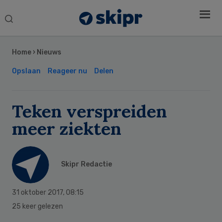
Search
this
Secondary
website
Sidebar
Home
›
Nieuws
Opslaan
Reageer nu
Delen
Teken verspreiden
meer ziekten
Skipr Redactie
31 oktober 2017
,
08:15
25 keer gelezen