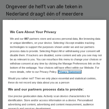
Ongeveer de helft van alle teken in
Nederland draagt één of meerdere
ziekteverwekkers met zich mee,
concluderen twee onderzoekers van
We Care About Your Privacy
gezondheidsinstituut RIVM die deze week
We and our
887
partners store and access personal data, like browsing data
promoveren. Bovendien neemt het aantal
or unique identifiers, on your device. Selecting I Accept enables tracking
technologies to support the purposes shown under we and our partners
gevallen van de ziekte van Lyme en andere
process data to provide. Selecting Reject All or withdrawing your consent will
disable them. If trackers are disabled, some content and ads you see may not
ziekten die teken overbrengen toe.
be as relevant to you. You can resurface this menu to change your choices or
withdraw consent at any time by clicking the Manage Preferences link on the
bottom of the webpage. Your choices will have effect within our Website. For
De onderzoekers stellen ook vast
dat veel
more details, refer to our Privacy Policy.
Privacy Statement
infecties van tekenbeten in de kliniek niet
Would you rather not? Then we only place essential and statistical cookies,
these do not record any data about you as a person
goed onderscheiden kunnen worden. Vaak
We and our partners process data to provide:
zorgen de bacteriën, parasieten en virussen
Use precise geolocation data. Actively scan device characteristics for
namelijk voor symptomen die ook onterecht
identification. Store and/or access information on a device. Personalised
advertising and content, advertising and content measurement, audience
voor de ziekte van Lyme kunnen worden
research and services development.