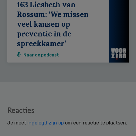
163 Liesbeth van
Rossum: ‘We missen
veel kansen op
preventie in de
spreekkamer’
Naar de podcast
Reader
Reacties
Interactions
Je moet
ingelogd zijn op
om een reactie te plaatsen.