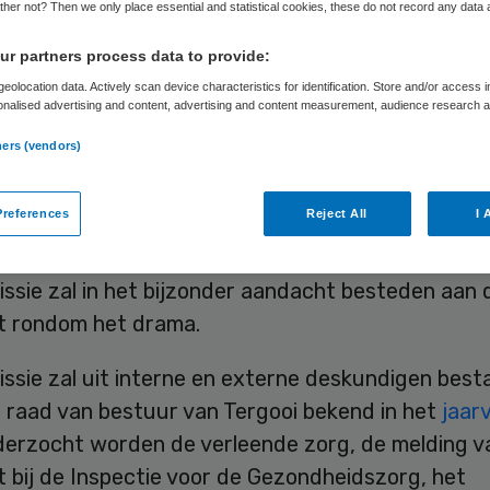
derzoeken
her not? Then we only place essential and statistical cookies, these do not record any data
r partners process data to provide:
eolocation data. Actively scan device characteristics for identification. Store and/or access 
onalised advertising and content, advertising and content measurement, audience research 
.
Skipr Redactie
20 juni 2016
,
12:50
29 keer gelezen
ners (vendors)
references
Reject All
I 
oi Ziekenhuis stelt een onafhankelijke commissie 
k naar de dood van de 21-jarige tophockeyer Rogi
ssie zal in het bijzonder aandacht besteden aan 
it rondom het drama.
ssie zal uit interne en externe deskundigen best
 raad van bestuur van Tergooi bekend in het
jaar
derzocht worden de verleende zorg, de melding v
t bij de Inspectie voor de Gezondheidszorg, het