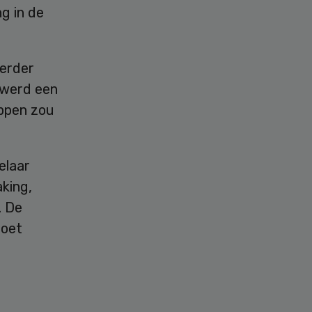
g in de
eerder
 werd een
appen zou
elaar
aking,
. De
doet
)