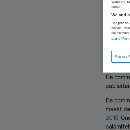
on
Would you rat
person
We and ou
Use precise g
device. Pers
development
List of Part
Manage P
Het Tergo
onderzoe
De commi
publicite
De commi
maakt de
2015
. On
calamitei