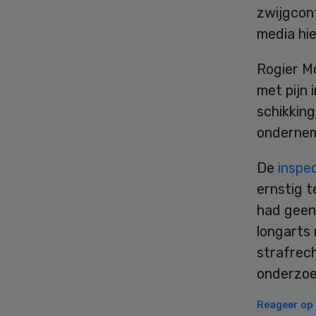
zwijgcon
media hie
Rogier Mo
met pijn 
schikking
ondernem
De
inspe
ernstig t
had geen 
longarts 
strafrech
onderzoe
Reageer op d