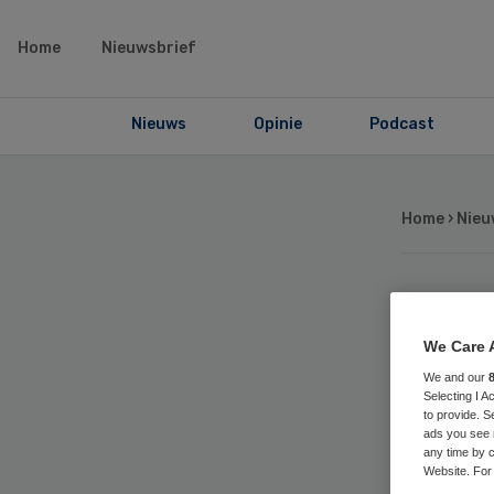
Home
Nieuwsbrief
Nieuws
Opinie
Podcast
Home
›
Nieu
Ter
We Care 
aa
We and our
Selecting I 
to provide. S
to
ads you see 
any time by c
Website. For 