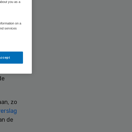
 about you as a
information on a
and services
Accept
in voor
er Mooij.
de
aan, zo
verslag
an de