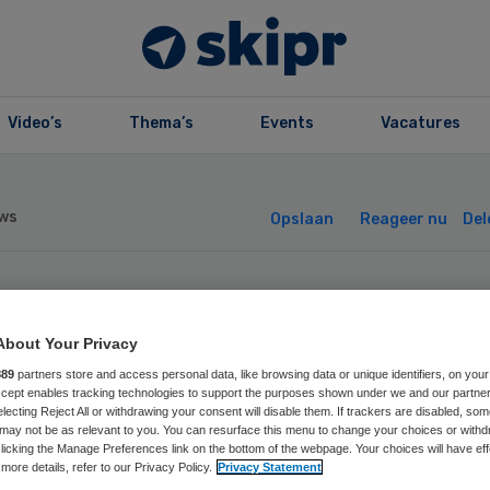
Video’s
Thema’s
Events
Vacatures
ws
Opslaan
Reageer nu
Del
gooi laat media-
About Your Privacy
ndacht na dood
889
partners store and access personal data, like browsing data or unique identifiers, on your
Accept enables tracking technologies to support the purposes shown under we and our partne
electing Reject All or withdrawing your consent will disable them. If trackers are disabled, so
phockeyer
may not be as relevant to you. You can resurface this menu to change your choices or withd
licking the Manage Preferences link on the bottom of the webpage. Your choices will have eff
more details, refer to our Privacy Policy.
Privacy Statement