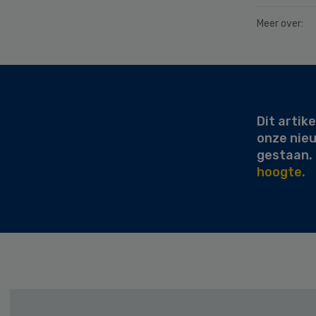
Meer over:
Secondary
Sidebar
Dit artike
onze nie
gestaan.
hoogte.