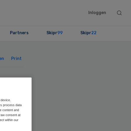
Searc
Inloggen
this
websit
Partners
Skipr
99
Skipr
22
Primary
Sidebar
en
Print
 device.
rs process data
me content and
raw consent at
ect within our