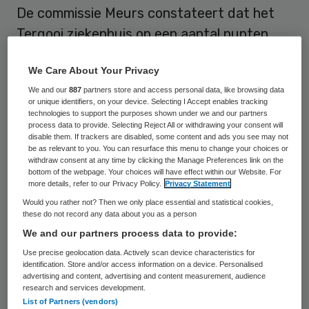
De commissie Meurs constateert dat het
Tergooi ziekenhuis op een aantal punten
tekort is geschoten bij de behandeling van
We Care About Your Privacy
een 21-jarige patiënt, die in november 2014
We and our
887
partners store and access personal data, like browsing data
in het ziekenhuis onverwacht kwam te
or unique identifiers, on your device. Selecting I Accept enables tracking
overlijden. Volgens de commissie is de
technologies to support the purposes shown under we and our partners
process data to provide. Selecting Reject All or withdrawing your consent will
“causaliteit tussen de onvolkomenheden in
disable them. If trackers are disabled, some content and ads you see may not
be as relevant to you. You can resurface this menu to change your choices or
de zorg en het overlijden niet uit te sluiten”,
withdraw consent at any time by clicking the Manage Preferences link on the
bottom of the webpage. Your choices will have effect within our Website. For
maar inmiddels niet (meer) met zekerheid
more details, refer to our Privacy Policy.
Privacy Statement
vast te stellen.
Would you rather not? Then we only place essential and statistical cookies,
these do not record any data about you as a person
Dit staat in het
onderzoeksrapport
van de
We and our partners process data to provide:
externe commissie onder leiding van RVS-
Use precise geolocation data. Actively scan device characteristics for
identification. Store and/or access information on a device. Personalised
voorzitter Pauline Meurs, die zich op
advertising and content, advertising and content measurement, audience
research and services development.
verzoek van het Tergooi over de zaak heeft
List of Partners (vendors)