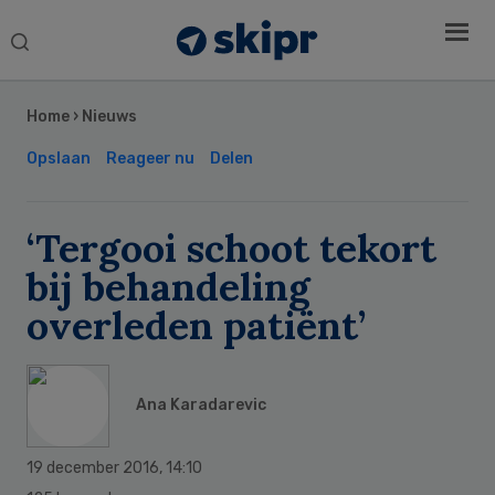
Search
this
Secondary
website
Sidebar
Home
›
Nieuws
Opslaan
Reageer nu
Delen
‘Tergooi schoot tekort
bij behandeling
overleden patiënt’
Ana Karadarevic
19 december 2016
,
14:10